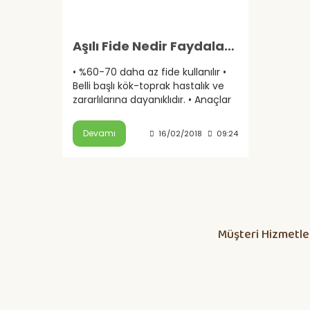
Aşılı Fide Nedir Faydaları Nelerdir?
• %60-70 daha az fide kullanılır •
Belli başlı kök-toprak hastalık ve
zararlılarına dayanıklıdır. • Anaçlar
güçlü olduğu için, kalem çeşidi
kendi kökünden çok daha iyi
Devamı
16/02/2018
09:24
Müşteri Hizmetle