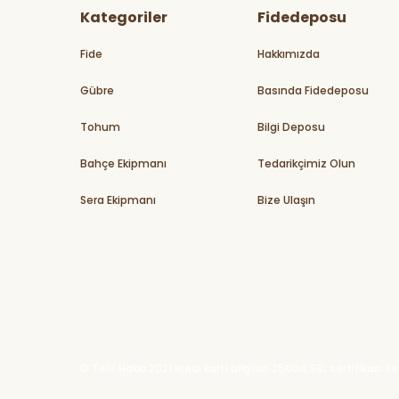
Kategoriler
Fidedeposu
Fide
Hakkımızda
Gübre
Basında Fidedeposu
Tohum
Bilgi Deposu
Bahçe Ekipmanı
Tedarikçimiz Olun
Sera Ekipmanı
Bize Ulaşın
© Telif Hakkı 2021 Kredi kartı bilgileri 256bit SSL sertifikası 