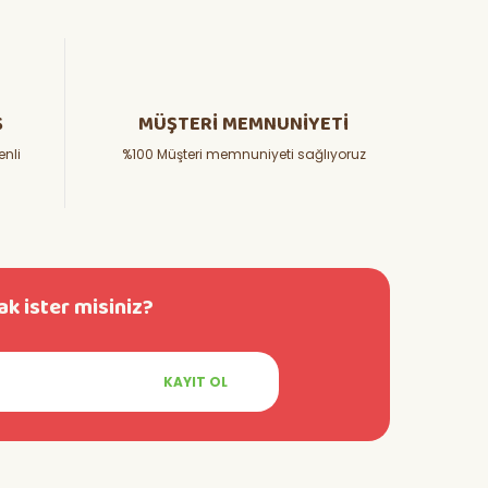
Ş
MÜŞTERİ MEMNUNİYETİ
enli
%100 Müşteri memnuniyeti sağlıyoruz
k ister misiniz?
KAYIT OL