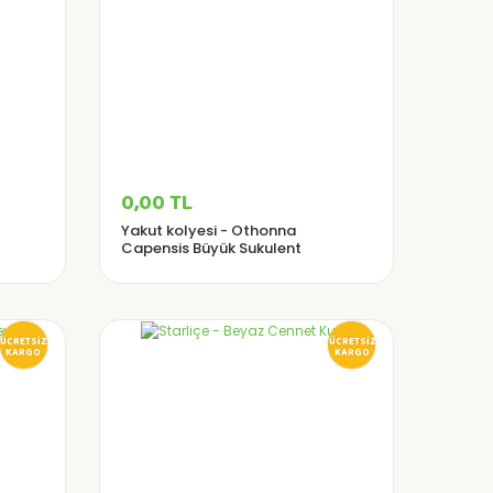
0,00 TL
Yakut kolyesi - Othonna
Capensis Büyük Sukulent
(8,5'luk Saksıda)
ÜCRETSİZ
ÜCRETSİZ
KARGO
KARGO