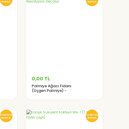
KARGO
KARGO
0,00 TL
Palmiye Ağacı Fidanı
(Üçgen Palmiye) -
Neodypsis Decaryi
ÜCRETSİZ
ÜCRETSİZ
KARGO
KARGO