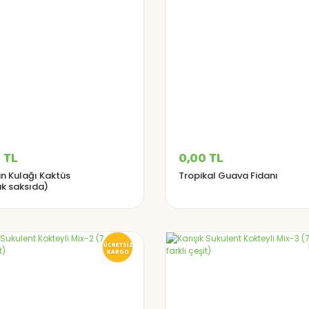
 TL
0,00 TL
n Kulağı Kaktüs
Tropikal Guava Fidanı
uk saksıda)
ÜCRETSİZ
KARGO