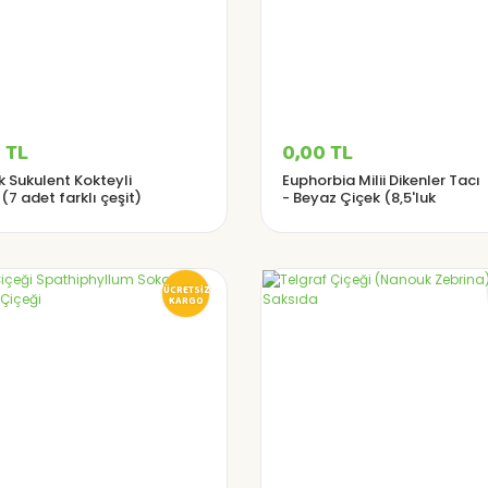
 TL
0,00 TL
k Sukulent Kokteyli
Euphorbia Milii Dikenler Tacı
(7 adet farklı çeşit)
- Beyaz Çiçek (8,5'luk
saksıda)
ÜCRETSİZ
KARGO