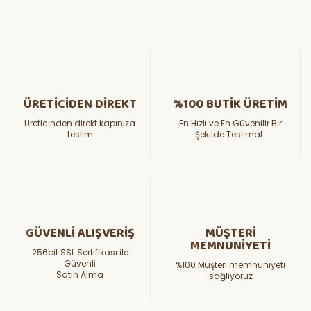
ÜRETİCİDEN DİREKT
%100 BUTİK ÜRETİM
Üreticinden direkt kapınıza
En Hızlı ve En Güvenilir Bir
teslim
Şekilde Teslimat.
GÜVENLİ ALIŞVERİŞ
MÜŞTERİ
MEMNUNİYETİ
256bit SSL Sertifikası ile
Güvenli
%100 Müşteri memnuniyeti
Satın Alma
sağlıyoruz