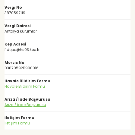
Vergi No
3870592119
Vergi Dairesi
Antalya Kurumlar
Kep Adresi
fidepo@hs03.kep.tr
Mersis No
0387059211900016
Havale Bildirim Formu
Havale Bildirim Formu
Arıza / İade Başvurusu
Arıza / İade Başvurusu
İletişim Formu
İletişim Formu