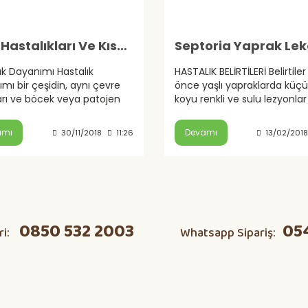
Bitki Hastalıkları Ve Kısaltmaları
ık Dayanımı Hastalık
HASTALIK BELİRTİLERİ Belirtiler 
mı bir çeşidin, aynı çevre
önce yaşlı yapraklarda küçü
arı ve böcek veya patojen
koyu renkli ve sulu lezyonlar
ı altındaki hassas bitki
ortaya çıkar. Bunlar genişley
rine kıyasla belirli bir...
kenarları siyah ya da kahve
amı
Devamı
30/11/2018
11:26
13/02/2018
0850 532 2003
05
ri:
Whatsapp Sipariş: