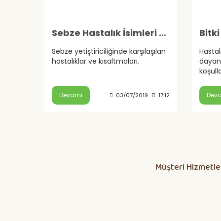
Sebze Hastalık İsimleri Ve Kısaltmaları
Sebze yetiştiriciliğinde karşılaşılan
Hastal
hastalıklar ve kısaltmaları.
dayanı
koşull
baskıs
çeşitle
Devamı
Dev
03/07/2019
17:12
Müşteri Hizmetle