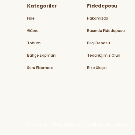
Kategoriler
Fidedeposu
Fide
Hakkımızda
Gübre
Basında Fidedeposu
Tohum
Bilgi Deposu
Bahçe Ekipmanı
Tedarikçimiz Olun
Sera Ekipmanı
Bize Ulaşın
© Telif Hakkı 2021 Kredi kartı bilgileri 256bit SSL sertifikası 