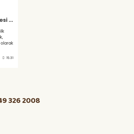
Septoria Yaprak Lekesi Hastalığı
ilk
k,
 olarak
erek,
rengi
15:31
49 326 2008