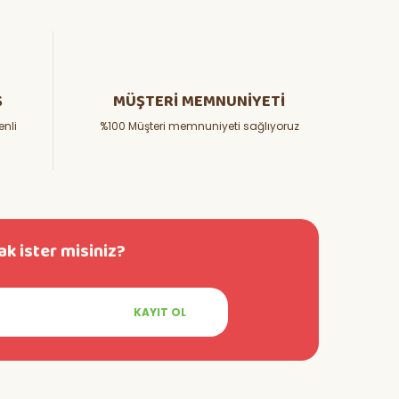
Ş
MÜŞTERİ MEMNUNİYETİ
enli
%100 Müşteri memnuniyeti sağlıyoruz
k ister misiniz?
KAYIT OL