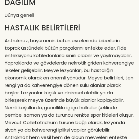
DAĞILIM
Marul Fidesi
Dünya geneli
Lahana Fidesi
HASTALIK BELİRTİLERİ
Karnabahar
Fidesi
Antraknoz, büyümenin bütün evrelerinde biberlerin
toprak üstündeki bütün parçalarını enfekte eder. Fide
Brokoli Fidesi
enfeksiyonu kotiledonlarla sınırlı olabilir ve yayılmayabilir.
Yapraklarda ve gövdelerde nekrotik griden kahverengiye
Kereviz Fidesi
lekeler gelişebilir. Meyve lezyonları, bu hastalığın
ekonomik olarak en önemli yönüdür. Meyve belirtileri, ten
rengi ya da kahverengiye dönen sulu alanlar olarak
başlar. Lezyonlar küçük ve dairesel olabilir ya da
birleşerek meyve üzerinde büyük alanlar kaplayabilir.
Nemli koşullarda, genellikle iç içe halkalar şeklinde
pembe, somon ya da turuncu renkte spor kitleleri oluşur.
Mevcut Colletotrichum türüne bağlı olarak, lezyonda
siyah ya da kahverengi ipliksi yapılar görülebilir.
Antraknoz hem yeşil hem de olgun meyveleri enfekte