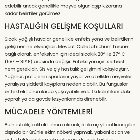
edebilir ancak genellikle meyve olgunlaşıp kızarana
kadar belirtiler görülmez.
HASTALIĞIN GELİŞME KOŞULLARI
Sıcak, yağışlı havalar genellikle enfeksiyona ve belirtilerin
gelişmesine elverişlidir. Mevcut Colletotrichum türüne
bağlı olarak, enfeksiyon için ideal sıcaklık 20° ile 27° C
(68° – 81° F) arasında değişir. Enfeksiyon için serbest
nem gereklidir. Sis ve çiy hastalık gelişimini kolaylaştırır.
Yağmur, patojenin sporlarını yayar ve özellikle meyveler
yaralıysa şiddetli kayıplara neden olabilir. Bu funguslar
enfekteli tohumlarda yaşayabilir ve bitki kalıntılarındaki
yaprak ya da gövde lezyonlarında direnebilir.
MÜCADELE YÖNTEMLERİ
Bu hastalık, kaliteli tohum ekmek, iki ila üç yıl patlıcangiller
dışında bir ürünle ekim nöbeti yapmak, yabani otları ve
enfekteli kalıntıları sökmek ve iyi drenajlı tarlalar