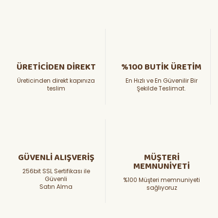
ÜRETİCİDEN DİREKT
%100 BUTİK ÜRETİM
Üreticinden direkt kapınıza
En Hızlı ve En Güvenilir Bir
teslim
Şekilde Teslimat.
GÜVENLİ ALIŞVERİŞ
MÜŞTERİ
MEMNUNİYETİ
256bit SSL Sertifikası ile
Güvenli
%100 Müşteri memnuniyeti
Satın Alma
sağlıyoruz