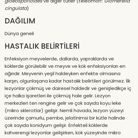
gloeosporioides
ve diğer türler (teleomorf:
Glomerella
cingulata
)
DAĞILIM
Dünya geneli
HASTALIK BELİRTİLERİ
Enfeksiyon meyvelerde, dallarda, yapraklarda ve
köklerde görülebilir ve meyve ve kök enfeksiyonları en
ağırıdır. Meyvenin yeşil haldeyken enfekte olmasına
karşın, olgunlaşana kadar hastalık belirtileri görülmez. İlk
lezyonlar çökmüş ve dairesel haldedir ve genişledikçe iç
içe halka işaretleri ile çökmüş hale gelir. Lezyon
merkezleri ten rengine gelir ve çok sayıda koyu leke
(mikro sklerotlar) gelişir. Nemli havada, lezyon yüzeyi
üzerinde çamurlu, pembe, jelatinimsi bir kütle halinde
çok sayıda konidyum gelişir. Enfekteli köklerde
kahverengi lezyonlar gelişirken, kök yüzeyinde mikro