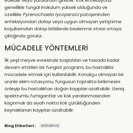
edebilir veya yaralardan girebilir. Kök enfeksiyonu
genellikle fungal inokulum yüksek olduğunda ve
özellikle
Pyrenochaeta lycopersici
patojeninden
enfeksiyondan dolayı veya uygun olmayan yetiştirme
koşullarından dolayı bitkilerde beslenme stresi ortaya
çıktığında görülür.
MÜCADELE YÖNTEMLERİ
İlk yeşil meyve evresinde başlatılan ve hasada kadar
devam ettirilen bir fungisit programı, bu hastalıkla
mücadele etmek için kullanılabilir. Konukçu olmayan bir
ürünle ekim rotasyonu, fungusun toprakta birikmesini
önleyip bu hastalıktan doğan kayıpları azaltabilir. Geniş
spektrumlu fumigantlar ve kök yaralanmasından
kaçınmak da siyah nokta kök çürüklüğünden
kaynaklanan kayıpları azaltabilir.
Blog Etiketleri :
antraknoz