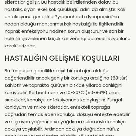
sklerotlar gelişir. Bu hastalık belirtilerinden dolayı bu
hastalık, siyah lekeli kök çürüklüğü adını da almıştır. Kök
enfeksiyonu genellikle Pyrenochaeta lycopersici’nin
neden olduğu mantarımsı kök hastalığı ile ilişkilendirilir.
Yaprak enfeksiyonu nadiren sorun oluşturur ve sarı bir
hale ile çevrelenen küçük kahverengi dairesel lezyonlarla
karakterizedir.
HASTALIĞIN GELİŞME KOŞULLARI
Bu fungusun genellikle zayıf bir patojen olduğu
değerlendirilir ancak geniş bir konukçu aralığına (68 tür)
sahiptir ve toprakta çürüyen bitkide yıllarca canlılığını
koruyabilir. Serbest nem ve 10-30°C (50-86°F) arası
sıcaklıklar, konukçu enfeksiyonunu kolaylaştırır. Fungal
konidyum ve mikro sklerotlar, enfekteli toprağa
doğrudan temas eden konukçu dokuyu enfekte edebilir
ve sıçrayan yağmurla ve yağdırma sulamayla konukçu
dokuya yayılabilir. Ardından dokuya doğrudan nüfuz