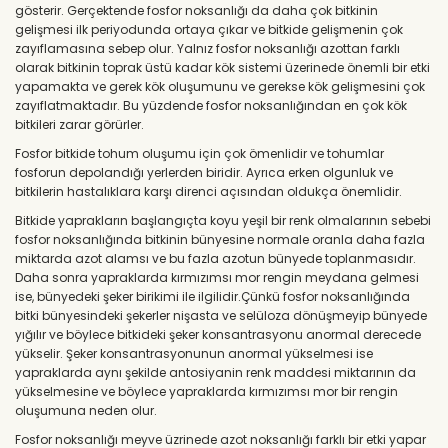
gösterir. Gerçektende fosfor noksanlığı da daha çok bitkinin
gelişmesi ilk periyodunda ortaya çıkar ve bitkide gelişmenin çok
zayıflamasına sebep olur. Yalnız fosfor noksanlığı azottan farklı
olarak bitkinin toprak üstü kadar kök sistemi üzerinede önemli bir etki
yapamakta ve gerek kök oluşumunu ve gerekse kök gelişmesini çok
zayıflatmaktadır. Bu yüzdende fosfor noksanlığından en çok kök
bitkileri zarar görürler.
Fosfor bitkide tohum oluşumu için çok ömenlidir ve tohumlar
fosforun depolandığı yerlerden biridir. Ayrıca erken olgunluk ve
bitkilerin hastalıklara karşı direnci açısından oldukça önemlidir.
Bitkide yaprakların başlangıçta koyu yeşil bir renk olmalarının sebebi
fosfor noksanlığında bitkinin bünyesine normale oranla daha fazla
miktarda azot alamsı ve bu fazla azotun bünyede toplanmasıdır.
Daha sonra yapraklarda kırmızımsı mor rengin meydana gelmesi
ise, bünyedeki şeker birikimi ile ilgilidir.Çünkü fosfor noksanlığında
bitki bünyesindeki şekerler nişasta ve selüloza dönüşmeyip bünyede
yığılır ve böylece bitkideki şeker konsantrasyonu anormal derecede
yükselir. Şeker konsantrasyonunun anormal yükselmesi ise
yapraklarda aynı şekilde antosiyanin renk maddesi miktarının da
yükselmesine ve böylece yapraklarda kırmızımsı mor bir rengin
oluşumuna neden olur.
Fosfor noksanlığı meyve üzrinede azot noksanlığı farklı bir etki yapar