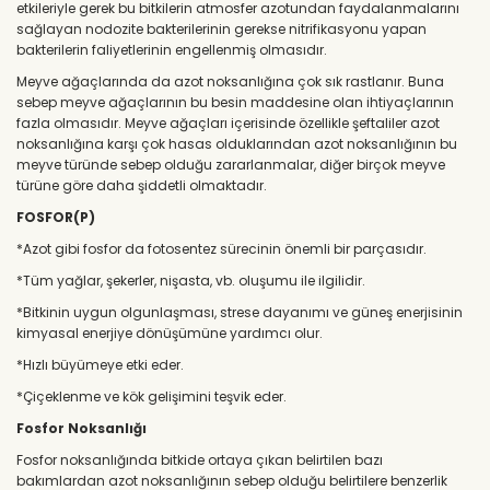
etkileriyle gerek bu bitkilerin atmosfer azotundan faydalanmalarını
sağlayan nodozite bakterilerinin gerekse nitrifikasyonu yapan
bakterilerin faliyetlerinin engellenmiş olmasıdır.
Meyve ağaçlarında da azot noksanlığına çok sık rastlanır. Buna
sebep meyve ağaçlarının bu besin maddesine olan ihtiyaçlarının
fazla olmasıdır. Meyve ağaçları içerisinde özellikle şeftaliler azot
noksanlığına karşı çok hasas olduklarından azot noksanlığının bu
meyve türünde sebep olduğu zararlanmalar, diğer birçok meyve
türüne göre daha şiddetli olmaktadır.
FOSFOR(P)
*Azot gibi fosfor da fotosentez sürecinin önemli bir parçasıdır.
*Tüm yağlar, şekerler, nişasta, vb. oluşumu ile ilgilidir.
*Bitkinin uygun olgunlaşması, strese dayanımı ve güneş enerjisinin
kimyasal enerjiye dönüşümüne yardımcı olur.
*Hızlı büyümeye etki eder.
*Çiçeklenme ve kök gelişimini teşvik eder.
Fosfor Noksanlığı
Fosfor noksanlığında bitkide ortaya çıkan belirtilen bazı
bakımlardan azot noksanlığının sebep olduğu belirtilere benzerlik