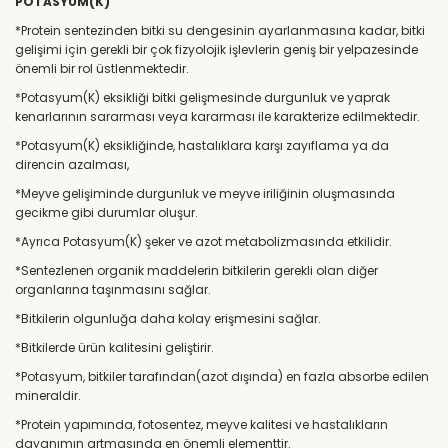
POTASYUM(K)
*Protein sentezinden bitki su dengesinin ayarlanmasına kadar, bitki
gelişimi için gerekli bir çok fizyolojik işlevlerin geniş bir yelpazesinde
önemli bir rol üstlenmektedir.
*Potasyum(K) eksikliği bitki gelişmesinde durgunluk ve yaprak
kenarlarının sararması veya kararması ile karakterize edilmektedir.
*Potasyum(K) eksikliğinde, hastalıklara karşı zayıflama ya da
direncin azalması,
*Meyve gelişiminde durgunluk ve meyve iriliğinin oluşmasında
gecikme gibi durumlar oluşur.
*Ayrıca Potasyum(K) şeker ve azot metabolizmasında etkilidir.
*Sentezlenen organik maddelerin bitkilerin gerekli olan diğer
organlarına taşınmasını sağlar.
*Bitkilerin olgunluğa daha kolay erişmesini sağlar.
*Bitkilerde ürün kalitesini geliştirir.
*Potasyum, bitkiler tarafından(azot dışında) en fazla absorbe edilen
mineraldir.
*Protein yapımında, fotosentez, meyve kalitesi ve hastalıkların
dayanımın artmasında en önemli elementtir.