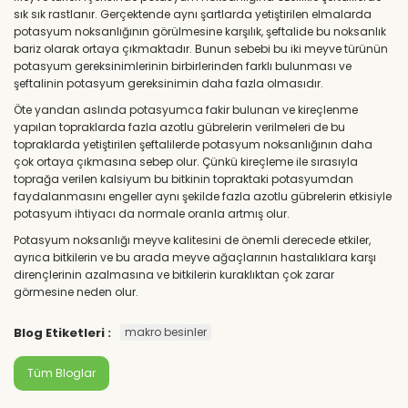
sık sık rastlanır. Gerçektende aynı şartlarda yetiştirilen elmalarda
potasyum noksanlığının görülmesine karşılık, şeftalide bu noksanlık
bariz olarak ortaya çıkmaktadır. Bunun sebebi bu iki meyve türünün
potasyum gereksinimlerinin birbirlerinden farklı bulunması ve
şeftalinin potasyum gereksinimin daha fazla olmasıdır.
Öte yandan aslında potasyumca fakir bulunan ve kireçlenme
yapılan topraklarda fazla azotlu gübrelerin verilmeleri de bu
topraklarda yetiştirilen şeftalilerde potasyum noksanlığının daha
çok ortaya çıkmasına sebep olur. Çünkü kireçleme ile sırasıyla
toprağa verilen kalsiyum bu bitkinin topraktaki potasyumdan
faydalanmasını engeller aynı şekilde fazla azotlu gübrelerin etkisiyle
potasyum ihtiyacı da normale oranla artmış olur.
Potasyum noksanlığı meyve kalitesini de önemli derecede etkiler,
ayrıca bitkilerin ve bu arada meyve ağaçlarının hastalıklara karşı
dirençlerinin azalmasına ve bitkilerin kuraklıktan çok zarar
görmesine neden olur.
Blog Etiketleri :
makro besinler
Tüm Bloglar