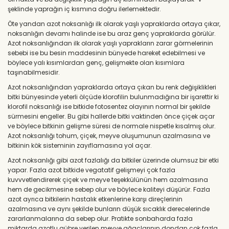
şeklinde yaprağın iç kısmına doğru ilerlemektedir.
Öte yandan azot noksanlığı ilk olarak yaşlı yapraklarda ortaya çıkar,
noksanlığın devamı halinde ise bu araz genç yapraklarda görülür.
Azot noksanlığından ilk olarak yaşlı yaprakların zarar görmelerinin
sebebi ise bu besin maddesinin bünyede hareket edebilmesi ve
böylece yalı kısımlardan genç, gelişmekte olan kısımlara
taşınabilmesidir.
Azot noksanlığından yapraklarda ortaya çıkan bu renk değişiklikleri
bitki bünyesinde yeterli ölçüde klorofilin bulunmadığına bir işarettir ki
klorofil noksanlığı ise bitkide fotosentez olayının normal bir şekilde
sürmesini engeller. Bu gibi hallerde bitki vaktinden önce çiçek açar
ve böylece bitkinin gelişme süresi de normale nispetle kısalmış olur.
Azot noksanlığı tohum, çiçek, meyve oluşumunun azalmasına ve
bitkinin kök sisteminin zayıflamasına yol açar.
Azot noksanlığı gibi azot fazlalığı da bitkiler üzerinde olumsuz bir etki
yapar. Fazla azot bitkide vegatatif gelişmeyi çok fazla
kuvvvetlendirerek çiçek ve meyve teşekkülünün hem azalmasına
hem de gecikmesine sebep olur ve böylece kaliteyi düşürür. Fazla
azot ayrıca bitkilerin hastalık etkenlerine karşı direçlerinin
azalmasına ve aynı şekilde bunların düşük sıcaklık derecelerinde
zararlanmalarına da sebep olur. Pratikte sonbaharda fazla
miktarda azotlu gübre verilen meyve ağaçlarının dondan çok fazla