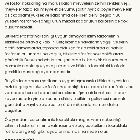
ve fosfor noksanlığına maruz kalan meyvelerin zemin renkleri yeşil,
meyveler fazla etli, meyve etide yumuşaktır. Ayrıca böyle meyvelerin
asit kapsamı yüksek ve saklanma özellikleri de iyi değildir. Bu
yüzden fosfor noksanlığı ürün miktarı kadar ürün kalitesinide çok
düşürmektedir.
Bitkilerde fosfor noksanlığı uygun olmayan iklim faktörlerinin
etkisiylede ortaya çıkabilir. Gerçektende havaların yağışlı ve serin
gittiği zamanlarda, toprakta oldukça fazla miktarda alınabilir
fosforun bulunmasına karşılık, bitkilerde fosfor noksanlığı arazı
görülebilir.Bunun sebebi ise bu şartlarda bitkide kök oluşumunun
normale oranla çok yavaş olması ve köklerin topraktaki fosforla
gerekli teması sağlayamamasıdır.
Bu yüzdende hava şartlarının uygunlaşmasıyla köklerde yeniden
hızlı bir gelişme olur ve fosfor noksanlığıda ortadan kalkar. Yalnız bu
zamanda her ne kadar fosfor noksanlığına air karakteristik araz
kaybolursada yine de bunun etkisiyle bitkinin gelişmesi normale
göre daha zayıf ve elde edilen ürün miktarıda kısmen daha
düşüktür.
Öte yandan fosfor alımı ile topraktaki magnezyum noksanlığı
bitkinin fosfor alımının azalmasına ve böylece bitkinin topraktaki
fosfordan gereği gibi faydalanmamasına neden olur.