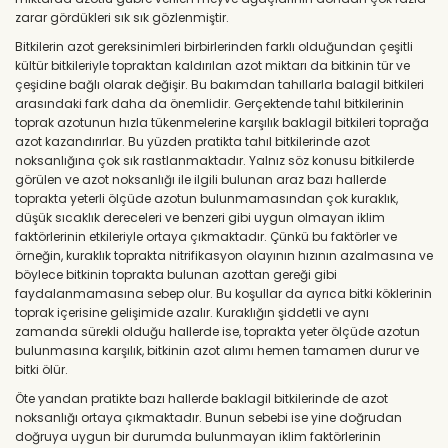
zarar gördükleri sık sık gözlenmiştir.
Bitkilerin azot gereksinimleri birbirlerinden farklı olduğundan çeşitli
kültür bitkileriyle topraktan kaldırılan azot miktarı da bitkinin tür ve
çeşidine bağlı olarak değişir. Bu bakımdan tahıllarla balagil bitkileri
arasındaki fark daha da önemlidir. Gerçektende tahıl bitkilerinin
toprak azotunun hızla tükenmelerine karşılık baklagil bitkileri toprağa
azot kazandırırlar. Bu yüzden pratikta tahıl bitkilerinde azot
noksanlığına çok sık rastlanmaktadır. Yalnız söz konusu bitkilerde
görülen ve azot noksanlığı ile ilgili bulunan araz bazı hallerde
toprakta yeterli ölçüde azotun bulunmamasından çok kuraklık,
düşük sıcaklık dereceleri ve benzeri gibi uygun olmayan iklim
faktörlerinin etkileriyle ortaya çıkmaktadır. Çünkü bu faktörler ve
örneğin, kuraklık toprakta nitrifikasyon olayının hızının azalmasına ve
böylece bitkinin toprakta bulunan azottan gereği gibi
faydalanmamasına sebep olur. Bu koşullar da ayrıca bitki köklerinin
toprak içerisine gelişimide azalır. Kuraklığın şiddetli ve aynı
zamanda sürekli olduğu hallerde ise, toprakta yeter ölçüde azotun
bulunmasına karşılık, bitkinin azot alımı hemen tamamen durur ve
bitki ölür.
Öte yandan pratikte bazı hallerde baklagil bitkilerinde de azot
noksanlığı ortaya çıkmaktadır. Bunun sebebi ise yine doğrudan
doğruya uygun bir durumda bulunmayan iklim faktörlerinin