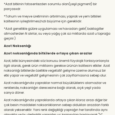
*Azot bitkinin fotosentezden sorumlu olan(yeşil pigment) bir
parçasııdr.
*Tohum ve meyve üretiminin artırılması, yaprak ve yem bitkileri
kalitesinin iyileştirilmesi,hızlı büyüme için gereklidir.
*Azot genellikle gübre uygulaması ve havadan gelir( baklagiller
atmosferden N alırlar, su veya yağış çok az miktarda azot u toprağa
geçirir.)
Azot Noksanlığı
Azot noksanlığında bitkilerde ortaya çıkan arazlar
Azot, bitki bünyesindeki söz konusu önemli fizyolojik fonksiyonlarıyla
ilgili olarak, gerek ürün miktarını gerekse ürünün kalitesini etkiler. Azot
noksanlığı bitkilerde özellikle vegetatif gelişme üzerine olumsuz bir
etki yapar ve vegetatif gelişmesinin çok zayıflamasına sebep olur.
Azot noksanlığında yapraklar normal büyüklüklerini alamazlar ve
renkleride, noksanlığın derecesine bağlı olarak, açık yeşil yada
sarıya döner.
Azot noksanlığında yapraklarda ortaya çıkan kloroz arazı diğer bir
çok besin maddeleri noksanlıklarının sebep oldukları arazdan farklı
olarak yeksenektir. Yani renk değişikliği yaprağın her tarafında aynı
olmakta ve bu değişiklik yaprağın uç kısmından başlayarak "V”