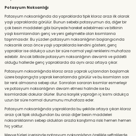
Potasyum Noksanlığı
Potasyum noksanlığında da yapraklarda tipik kloroz arazı ilk olarak
yaşlı yapraklarda görülür. Bunun sebebi potasyumun da, diğer bir
çok besin maddeleri gibi bünyede hareket edebilmesi ve bitkinin
yaşlı kısımlarından genç ve yeni gelişmekte olan kısımlarına
taşınmasıdır. Bu yüzden potasyum noksanlığının başlangıcında
noksanlık arazı önce yaşlı yapraklarda kendini gösterir, genç
yapraklar ise oldukça uzun bir süre normal yeşil renklerini muhafaza
edebilir. Ancak bitkide potasyum noksanlığının devamlı ve şiddetli
olduğu hallerde genç yapraklarda da aynı araz ortaya çıkar.
Potasyum noksanlığında kloroz arazı yaprak uçlarından başlamak
üzere başlangıçta yaprak kenarlarında görülür ve bu kısımların sarı
bir renk almasına sebep olur. Sonraları sararan kısımlar esmerleşir
ve potasyum noksanlığının devam etmesi halinde ise bu
kısımlardaki dokular ölürler. Buna karşılık yaprağın iç kısmı oldukça
uzun bir süre normal durumunu muhafaza eder.
Potasyum noksanlığında yapraklarda bu şekilde ortaya çıkan kloroz
arazı çok tipik olduğundan bu arazı diğer besin maddeleri
noksanlıklarının sebep oldukları arazla karıştırma riski hemen hemen
hiç yoktur.
Meyve türleri içerisinde potasyum noksanlığına özellikle şeftalilerde