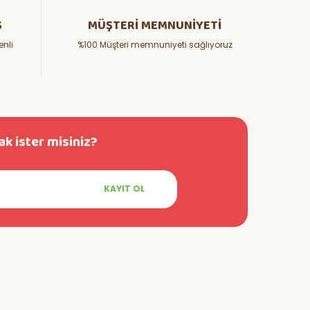
Ş
MÜŞTERİ MEMNUNİYETİ
enli
%100 Müşteri memnuniyeti sağlıyoruz
k ister misiniz?
KAYIT OL