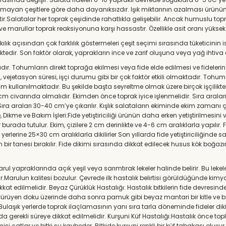
lamayan çeşitlere göre daha dayanıksızdır. Işık miktarının azalması ür
ir.Salatalar her toprak çeşidinde rahatlıkla gelişebilir. Ancak humuslu to
e marullar toprak reaksiyonuna karşı hassastır. Özellikle asit oranı yüksek 
ve sıkılık açısından çok farklılık göstermeleri çeşit seçimi sırasında tüketic
lmektedir. Son faktör olarak, yaprakların ince ve zarif oluşuna veya yağ ih
tadır. Tohumların direkt toprağa ekilmesi veya fide elde edilmesi ve fidelerin
ri, vejetasyon süresi, işçi durumu gibi bir çok faktör etkili olmaktadır. Tohu
tohum kullanılmaktadır. Bu şekilde başta seyreltme olmak üzere birçok işçili
 cm civarında olmalıdır. Ekimden önce toprak iyice işlenmelidir. Sıra arala
Sıra araları 30-40 cm’ye çıkarılır. Kışlık salataların ekiminde ekim zamanı ç
 Dikme ve Bakım İşleri:Fide yetiştiriciliği ürünün daha erken yetiştirilmesini
 burada tutulur. Ekim, çizilere 2 cm derinlikte ve 4-6 cm aralıklarla yapılır.
yerlerine 25×30 cm aralıklarla dikilirler Son yıllarda fide yetiştiriciliğinde
n bir tanesi bırakılır. Fide dikimi sırasında dikkat edilecek husus kök boğa
ul yapraklarında açık yeşil veya sarımtırak lekeler halinde belirir. Bu lek
uşur.Marulun kalitesi bozulur. Çevrede ilk hastalık belirtisi görüldüğünde 
kat edilmelidir. Beyaz Çürüklük Hastalığı: Hastalık bitkilerin fide devresinde
rüyen doku üzerinde daha sonra pamuk gibi beyaz mantari bir kitle ve bunl
r. Bulaşık yerlerde toprak ilaçlamasının yanı sıra tarla döneminde fideler 
 gerekli süreye dikkat edilmelidir. Kurşuni Küf Hastalığı:Hastalık önce top
isi çatlar ve bitki su kaybeder .Bitkide kurşuni renkli bir küf tabakası oluşu