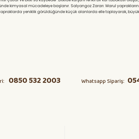
düğünde kimyasal mücadeleye başlanır. Salyangoz Zararı: Marul yapraklarını
şer.Yapraklarda yeniklik görüldüğünde küçük alanlarda elle toplayarak, büyü
0850 532 2003
05
ri:
Whatsapp Sipariş: