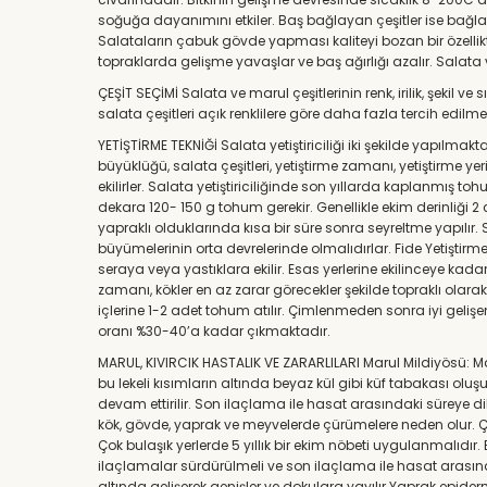
soğuğa dayanımını etkiler. Baş bağlayan çeşitler ise bağ
Salataların çabuk gövde yapması kaliteyi bozan bir özellikt
topraklarda gelişme yavaşlar ve baş ağırlığı azalır. Salata v
ÇEŞİT SEÇİMİ Salata ve marul çeşitlerinin renk, irilik, şekil 
salata çeşitleri açık renklilere göre daha fazla tercih edi
YETİŞTİRME TEKNİĞİ Salata yetiştiriciliği iki şekilde yapılmak
büyüklüğü, salata çeşitleri, yetiştirme zamanı, yetiştirme ye
ekilirler. Salata yetiştiriciliğinde son yıllarda kaplanmış 
dekara 120- 150 g tohum gerekir. Genellikle ekim derinliği 2
yapraklı olduklarında kısa bir süre sonra seyreltme yapılır. 
büyümelerinin orta devrelerinde olmalıdırlar. Fide Yetiştirme,
seraya veya yastıklara ekilir. Esas yerlerine ekilinceye kadar
zamanı, kökler en az zarar görecekler şekilde topraklı olarak 
içlerine 1-2 adet tohum atılır. Çimlenmeden sonra iyi gelişe
oranı %30-40’a kadar çıkmaktadır.
MARUL, KIVIRCIK HASTALIK VE ZARARLILARI Marul Mildiyösü: Mar
bu lekeli kısımların altında beyaz kül gibi küf tabakası ol
devam ettirilir. Son ilaçlama ile hasat arasındaki süreye dik
kök, gövde, yaprak ve meyvelerde çürümelere neden olur. Çü
Çok bulaşık yerlerde 5 yıllık bir ekim nöbeti uygulanmalıdı
ilaçlamalar sürdürülmeli ve son ilaçlama ile hasat arasında
altında gelişerek genişler ve dokulara yayılır.Yaprak epiderm