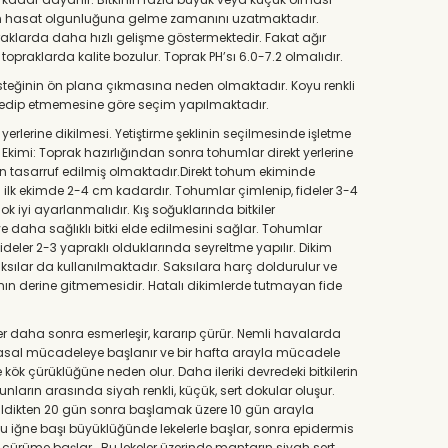
ünün hasat olgunluğuna gelme zamanını uzatmaktadır.
praklarda daha hızlı gelişme göstermektedir. Fakat ağır
topraklarda kalite bozulur. Toprak PH’sı 6.0-7.2 olmalıdır.
inin isteğinin ön plana çıkmasına neden olmaktadır. Koyu renkli
tiva edip etmemesine göre seçim yapılmaktadır.
 yerlerine dikilmesi. Yetiştirme şeklinin seçilmesinde işletme
m Ekimi: Toprak hazırlığından sonra tohumlar direkt yerlerine
kten tasarruf edilmiş olmaktadır.Direkt tohum ekiminde
rı ilk ekimde 2-4 cm kadardır. Tohumlar çimlenip, fideler 3-4
ok iyi ayarlanmalıdır. Kış soğuklarında bitkiler
 ve daha sağlıklı bitki elde edilmesini sağlar. Tohumlar
 Fideler 2-3 yapraklı olduklarında seyreltme yapılır. Dikim
 saksılar da kullanılmaktadır. Saksılara harç doldurulur ve
zının derine gitmemesidir. Hatalı dikimlerde tutmayan fide
eler daha sonra esmerleşir, kararıp çürür. Nemli havalarda
kimyasal mücadeleye başlanır ve bir hafta arayla mücadele
 kök çürüklüğüne neden olur. Daha ileriki devredeki bitkilerin
arın arasında siyah renkli, küçük, sert dokular oluşur.
dikildikten 20 gün sonra başlamak üzere 10 gün arayla
lu iğne başı büyüklüğünde lekelerle başlar, sonra epidermis
r, çürüme başlar. .Bu lekeler üzerinde mantarın siyah sert