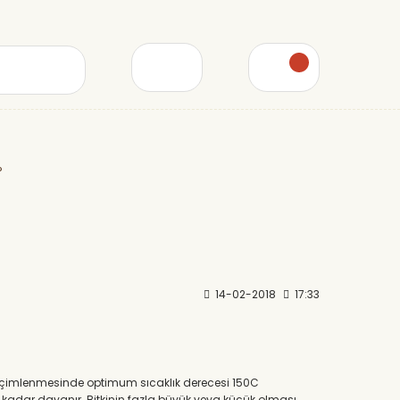
?
14-02-2018
17:33
ın çimlenmesinde optimum sıcaklık derecesi 150C
e kadar dayanır. Bitkinin fazla büyük veya küçük olması