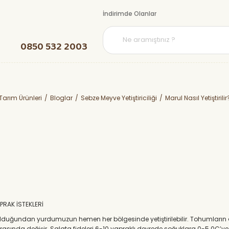
İndirimde Olanlar
0850 532 2003
Tarım Ürünleri
Bloglar
Sebze Meyve Yetiştiriciliği
Marul Nasıl Yetiştirilir
OPRAK İSTEKLERİ
ip olduğundan yurdumuzun hemen her bölgesinde yetiştirilebilir. Tohumlar
arasında değişir. Salata fideleri 6-10 yapraklı devrede soğuklara 0-5 0C’y