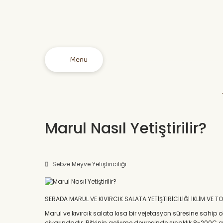
Menü
Marul Nasıl Yetiştirilir?
Sebze Meyve Yetiştiriciliği
SERADA MARUL VE KIVIRCIK SALATA YETİŞTİRİCİLİĞİ İKLİM VE T
Marul ve kıvırcık salata kısa bir vejetasyon süresine sah
civarındadır. Bitkinin gelişme devresinde sıcaklık 8-200C 