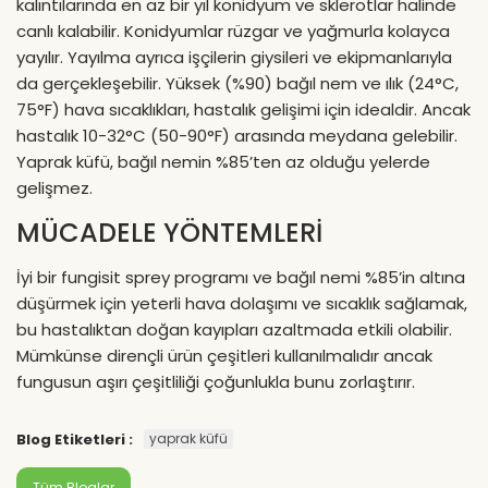
kalıntılarında en az bir yıl konidyum ve sklerotlar halinde
canlı kalabilir. Konidyumlar rüzgar ve yağmurla kolayca
yayılır. Yayılma ayrıca işçilerin giysileri ve ekipmanlarıyla
da gerçekleşebilir. Yüksek (%90) bağıl nem ve ılık (24°C,
75°F) hava sıcaklıkları, hastalık gelişimi için idealdir. Ancak
hastalık 10-32°C (50-90°F) arasında meydana gelebilir.
Yaprak küfü, bağıl nemin %85’ten az olduğu yelerde
gelişmez.
MÜCADELE YÖNTEMLERİ
İyi bir fungisit sprey programı ve bağıl nemi %85’in altına
düşürmek için yeterli hava dolaşımı ve sıcaklık sağlamak,
bu hastalıktan doğan kayıpları azaltmada etkili olabilir.
Mümkünse dirençli ürün çeşitleri kullanılmalıdır ancak
fungusun aşırı çeşitliliği çoğunlukla bunu zorlaştırır.
Blog Etiketleri :
yaprak küfü
Tüm Bloglar