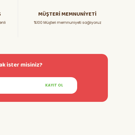
Ş
MÜŞTERİ MEMNUNİYETİ
enli
%100 Müşteri memnuniyeti sağlıyoruz
k ister misiniz?
KAYIT OL