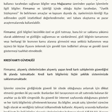
kullanıcı tarafından sağlanan bilgiler veya
Mağazamız
üzerinden yapılan işlemlerle
ilgili bilgiler;
Firmamız
ve işbirliği içinde olduğu kişiler tarafından, "Üyelik
Sözleşmesi" ile belirlenen amaçlar ve kapsam dışında da, üyelerimizin kimliği ifşa
edilmeden çeşitli istatistiksel değerlendirmeler, veri tabanı oluşturma ve pazar
araştırmalarında kullanılabilir.
Firmamız
, gizli bilgileri kesinlikle özel ve gizli tutmayı, bunu bir sır saklama yükümü
olarak addetmeyi ve gizliliğin sağlanması ve sürdürülmesi, gizli bilginin tamamının
veya herhangi bir kısmının kamu alanına girmesini veya yetkisiz kullanımını veya
üçüncü bir kişiye ifşasını önlemek için gerekli tüm tedbirleri almayı ve gerekli özeni
göstermeyi taahhüt etmektedir.
KREDİ KARTI GÜVENLİĞİ
Firmamız
, alışveriş sitelerimizden alışveriş yapan kredi kartı sahiplerinin güvenliğini
ilk planda tutmaktadır. Kredi kartı bilgileriniz hiçbir şekilde sistemimizde
saklanmamaktadır.
İşlemler sürecine girdiğinizde güvenli bir sitede olduğunuzu anlamak için dikkat
etmeniz gereken iki şey vardır. Bunlardan biri tarayıcınızın en alt satırında bulunan bir
anahtar ya da kilit simgesidir. Bu güvenli bir internet sayfasında olduğunuzu gösterir
ve her türlü bilgileriniz şifrelenerek korunur. Bu bilgiler, ancak satış işlemleri sürecine
bağlı olarak ve verdiğiniz talimat istikametinde kullanılır. Alışveriş sırasında kullanılan