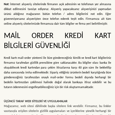
Not:
İnternet alışveriş sitelerinde firmanın açık adresinin ve telefonun yer almasına
dikkat edilmesini tavsiye ediyoruz. Alışveriş yapacaksanız alışverişinizi yapmadan
ürünü aldığınız mağazanın bütün telefon / adres bilgilerini not edin. Eğer
güvenmiyorsanız alışverişten önce telefon ederek teyit edin. Firmamıza ait tüm
online alışveriş sitelerimizde firmamıza dair tüm bilgiler ve firma yeri belirtilmiştir.
MAİL ORDER KREDİ KART
BİLGİLERİ GÜVENLİĞİ
Kredi kartı mail-order yöntemi ile bize göndereceğiniz kimlik ve kredi kart bilgileriniz
firmamız tarafından gizlilik prensibine göre saklanacaktır. Bu bilgiler olası banka ile
oluşubilecek kredi kartından para çekim itirazlarına karşı 60 gün süre ile bekletilip
daha sonrasında imha edilmektedir. Sipariş ettiğiniz ürünlerin bedeli karşılığında bize
göndereceğiniz tarafınızdan onaylı mail-order formu bedeli dışında herhangi bir
bedelin kartınızdan çekilmesi halinde doğal olarak bankaya itiraz edebilir ve bu
tutarın ödenmesini engelleyebileceğiniz için bir risk oluşturmamaktadır.
ÜÇÜNCÜ TARAF WEB SİTELERİ VE UYGULAMALAR
Mağazamız, web sitesi dâhilinde başka sitelere link verebilir. Firmamız, bu linkler
vasıtasıyla erişilen sitelerin gizlilik uygulamaları ve içeriklerine yönelik herhangi bir