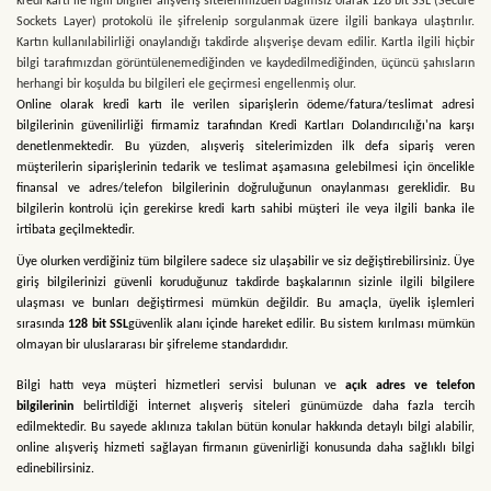
kredi kartı ile ilgili bilgiler alışveriş sitelerimizden bağımsız olarak 128 bit SSL (Secure
Sockets Layer) protokolü ile şifrelenip sorgulanmak üzere ilgili bankaya ulaştırılır.
Kartın kullanılabilirliği onaylandığı takdirde alışverişe devam edilir. Kartla ilgili hiçbir
bilgi tarafımızdan görüntülenemediğinden ve kaydedilmediğinden, üçüncü şahısların
herhangi bir koşulda bu bilgileri ele geçirmesi engellenmiş olur.
Online olarak kredi kartı ile verilen siparişlerin ödeme/fatura/teslimat adresi
bilgilerinin güvenilirliği firmamiz tarafından Kredi Kartları Dolandırıcılığı'na karşı
denetlenmektedir. Bu yüzden, alışveriş sitelerimizden ilk defa sipariş veren
müşterilerin siparişlerinin tedarik ve teslimat aşamasına gelebilmesi için öncelikle
finansal ve adres/telefon bilgilerinin doğruluğunun onaylanması gereklidir. Bu
bilgilerin kontrolü için gerekirse kredi kartı sahibi müşteri ile veya ilgili banka ile
irtibata geçilmektedir.
Üye olurken verdiğiniz tüm bilgilere sadece siz ulaşabilir ve siz değiştirebilirsiniz. Üye
giriş bilgilerinizi güvenli koruduğunuz takdirde başkalarının sizinle ilgili bilgilere
ulaşması ve bunları değiştirmesi mümkün değildir. Bu amaçla, üyelik işlemleri
sırasında
128 bit SSL
güvenlik alanı içinde hareket edilir. Bu sistem kırılması mümkün
olmayan bir uluslararası bir şifreleme standardıdır.
Bilgi hattı veya müşteri hizmetleri servisi bulunan ve
açık adres ve telefon
bilgilerinin
belirtildiği İnternet alışveriş siteleri günümüzde daha fazla tercih
edilmektedir. Bu sayede aklınıza takılan bütün konular hakkında detaylı bilgi alabilir,
online alışveriş hizmeti sağlayan firmanın güvenirliği konusunda daha sağlıklı bilgi
edinebilirsiniz.