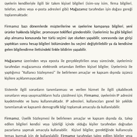
üyelerin kendileriyle ilgili bir takım kişisel bilgileri (isim-soy isim, firma bilgileri,
telefon, adres veya e-posta adresleri gibi)
Mağazamız
tarafından işin doğası gereği
toplanmaktadır.
Firmamız bazı dönemlerde müşterilerine ve üyelerine kampanya bilgileri, yeni
ürünler hakkında bilgiler, promosyon teklifleri gönderebilir. Üyelerimiz bu gibi bilgileri
alıp almama konusunda her türlü seçimi üye olurken yapabilir, sonrasında üye girişi
yaptıktan sonra hesap bilgileri bölümünden bu seçimi değiştirilebilir ya da kendisine
gelen bilgilendirme iletisindeki linkle bildirim yapabilir.
Mağazamız
üzerinden veya eposta ile gerçekleştirilen onay sürecinde, üyelerimiz
tarafından mağazamıza elektronik ortamdan iletilen kişisel bilgiler, Üyelerimiz ile
yaptığımız "Kullanıcı Sözleşmesi" ile belirlenen amaçlar ve kapsam dışında üçüncü
kişilere açıklanmayacaktır.
Sistemle ilgili sorunların tanımlanması ve verilen hizmet ile ilgili çıkabilecek
sorunların veya uyuşmazlıkların hızla çözülmesi için,
Firmamız
, üyelerinin IP adresini
kaydetmekte ve bunu kullanmaktadır. IP adresleri, kullanıcıları genel bir şekilde
tanımlamak ve kapsamlı demografik bilgi toplamak amacıyla da kullanılabilir.
Firmamız
, Üyelik Sözleşmesi ile belirlenen amaçlar ve kapsam dışında da, talep
edilen bilgileri kendisi veya işbirliği içinde olduğu kişiler tarafından doğrudan
pazarlama yapmak amacıyla kullanabilir. Kişisel bilgiler, gerektiğinde kullanıcıyla
temas kurmak için de kullanılabilir.
Firmamız
tarafından talep edilen bilgiler veya