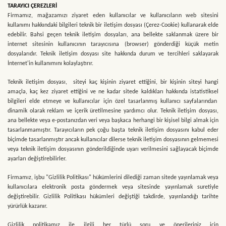
TARAYICI ÇEREZLERİ
Firmamız, mağazamızı ziyaret eden kullanıcılar ve kullanıcıların web sitesini
kullanımı hakkındaki bilgileri teknik bir iletişim dosyası (Çerez-Cookie) kullanarak elde
edebilir. Bahsi geçen teknik iletişim dosyaları, ana bellekte saklanmak üzere bir
internet sitesinin kullanıcının tarayıcısına (browser) gönderdiği küçük metin
dosyalarıdır. Teknik iletişim dosyası site hakkında durum ve tercihleri saklayarak
İnternet'in kullanımını kolaylaştırır.
Teknik iletişim dosyası, siteyi kaç kişinin ziyaret ettiğini, bir kişinin siteyi hangi
amaçla, kaç kez ziyaret ettiğini ve ne kadar sitede kaldıkları hakkında istatistiksel
bilgileri elde etmeye ve kullanıcılar için özel tasarlanmış kullanıcı sayfalarından
dinamik olarak reklam ve içerik üretilmesine yardımcı olur. Teknik iletişim dosyası,
ana bellekte veya e-postanızdan veri veya başkaca herhangi bir kişisel bilgi almak için
tasarlanmamıştır. Tarayıcıların pek çoğu başta teknik iletişim dosyasını kabul eder
biçimde tasarlanmıştır ancak kullanıcılar dilerse teknik iletişim dosyasının gelmemesi
veya teknik iletişim dosyasının gönderildiğinde uyarı verilmesini sağlayacak biçimde
ayarları değiştirebilirler.
Firmamız, işbu "Gizlilik Politikası" hükümlerini dilediği zaman sitede yayınlamak veya
kullanıcılara elektronik posta göndermek veya sitesinde yayınlamak suretiyle
değiştirebilir. Gizlilik Politikası hükümleri değiştiği takdirde, yayınlandığı tarihte
yürürlük kazanır.
Gizlilik politikamız ile ilgili her türlü soru ve önerileriniz için