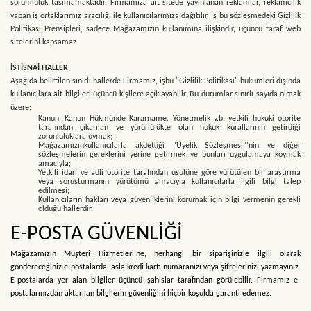
sorumluluk taşımamaktadır.
Firmamıza ait sitede
yayınlanan reklamlar, reklamcılık
yapan iş ortaklarımız aracılığı ile kullanıcılarımıza dağıtılır. İş bu sözleşmedeki Gizlilik
Politikası Prensipleri, sadece Mağazamızın kullanımına ilişkindir, üçüncü taraf web
sitelerini kapsamaz.
İSTİSNAİ HALLER
Aşağıda belirtilen sınırlı hallerde Firmamız, işbu "Gizlilik Politikası" hükümleri dışında
kullanıcılara ait bilgileri üçüncü kişilere açıklayabilir. Bu durumlar sınırlı sayıda olmak
üzere;
Kanun, Kanun Hükmünde Kararname, Yönetmelik v.b. yetkili hukuki otorite
tarafından çıkarılan ve yürürlülükte olan hukuk kurallarının getirdiği
zorunluluklara uymak;
Mağazamızınkullanıcılarla akdettiği "Üyelik Sözleşmesi"'nin ve diğer
sözleşmelerin gereklerini yerine getirmek ve bunları uygulamaya koymak
amacıyla;
Yetkili idari ve adli otorite tarafından usulüne göre yürütülen bir araştırma
veya soruşturmanın yürütümü amacıyla kullanıcılarla ilgili bilgi talep
edilmesi;
Kullanıcıların hakları veya güvenliklerini korumak için bilgi vermenin gerekli
olduğu hallerdir.
E-POSTA GÜVENLİĞİ
Mağazamızın Müşteri Hizmetleri’ne, herhangi bir siparişinizle ilgili olarak
göndereceğiniz e-postalarda, asla kredi kartı numaranızı veya şifrelerinizi yazmayınız.
E-postalarda yer alan bilgiler üçüncü şahıslar tarafından görülebilir. Firmamız e-
postalarınızdan aktarılan bilgilerin güvenliğini hiçbir koşulda garanti edemez.