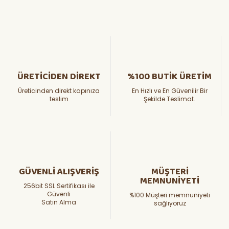
ÜRETİCİDEN DİREKT
%100 BUTİK ÜRETİM
Üreticinden direkt kapınıza
En Hızlı ve En Güvenilir Bir
teslim
Şekilde Teslimat.
GÜVENLİ ALIŞVERİŞ
MÜŞTERİ
MEMNUNİYETİ
256bit SSL Sertifikası ile
Güvenli
%100 Müşteri memnuniyeti
Satın Alma
sağlıyoruz