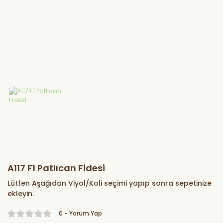
Marul Fidesi
Lahana Fidesi
Karnabahar
Fidesi
Brokoli Fidesi
Kereviz Fidesi
A117 F1 Patlıcan Fidesi
Lütfen Aşağıdan Viyol/Koli seçimi yapıp sonra sepetinize
ekleyin.
0 - Yorum Yap