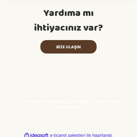
Yardıma mı
ihtiyacınız var?
BİZE ULAŞIN
© Telif Hakkı 2021 Kredi kartı bilgileri 256bit SSL sertifikası ile
korunmaktadır
ile
ideasoft
e-