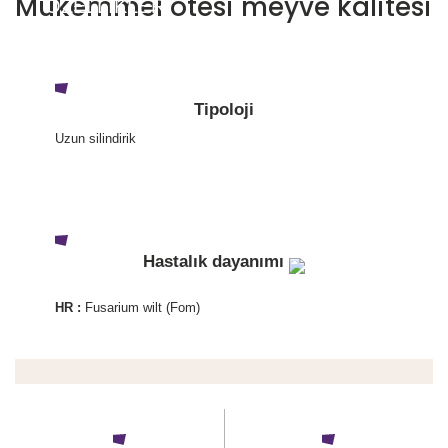
Mükemmel ötesi meyve kalitesi
ÖZELLİKLER
Tipoloji
Uzun silindirik
Hastalık dayanımı
HR :
Fusarium wilt (Fom)