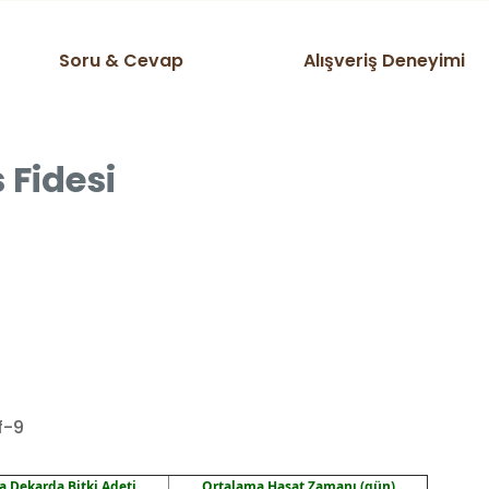
Soru & Cevap
Alışveriş Deneyimi
 Fidesi
f-9
 Dekarda Bitki Adeti
Ortalama Hasat Zamanı (gün)