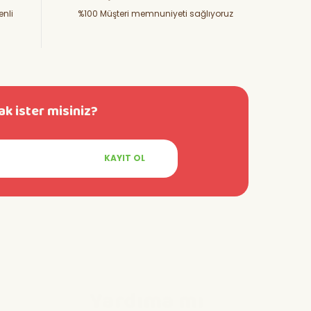
enli
%100 Müşteri memnuniyeti sağlıyoruz
k ister misiniz?
KAYIT OL
Yardıma mı