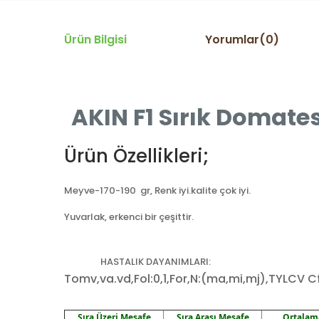
Ürün Bilgisi
Yorumlar(0)
AKIN
F1 Sırık Domates
Ürün Özellikleri;
Meyve-170-190 gr, Renk iyi.kalite çok iyi.
Yuvarlak, erkenci bir çeşittir.
HASTALIK DAYANIMLARI:
Tomv,va.vd,Fol:0,1,For,N:(ma,mi,mj),TYLCV C
Sıra Üzeri Mesafe
Sıra Arası Mesafe
Ortalama