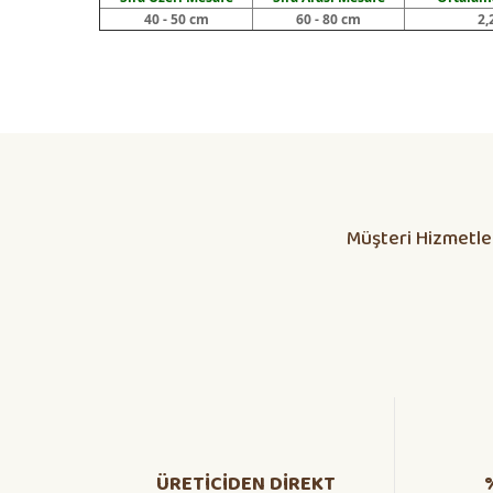
40 - 50 cm
60 - 80 cm
2,
Daha alış veriş olmadı olursa biber patlıcan salatası kap
yetisdiriyorum
Huzeyfe Özçetin | 12/07/2026
Müşteri Hizmetle
Dikkatli olunması lazım
ÖZKAN YILMAZ | 10/07/2026
Yanlış fide, bosa giden emekler
Osman KORKMAZ | 05/07/2026
hızlı ve güvenli kargoda güzel
ADEM BARAN | 26/06/2026
ÜRETİCİDEN DİREKT