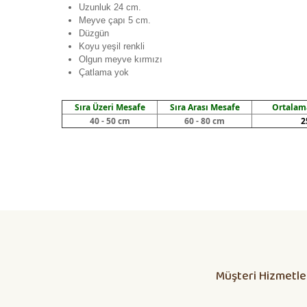
Uzunluk 24 cm.
Meyve çapı 5 cm.
Düzgün
Koyu yeşil renkli
Olgun meyve kırmızı
Çatlama yok
Sıra Üzeri Mesafe
Sıra Arası Mesafe
Ortalama
40 - 50 cm
60 - 80 cm
2
Daha alış veriş olmadı olursa biber patlıcan salatası kap
yetisdiriyorum
Huzeyfe Özçetin | 12/07/2026
Müşteri Hizmetle
Dikkatli olunması lazım
ÖZKAN YILMAZ | 10/07/2026