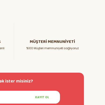
Ş
MÜŞTERİ MEMNUNİYETİ
enli
%100 Müşteri memnuniyeti sağlıyoruz
k ister misiniz?
KAYIT OL