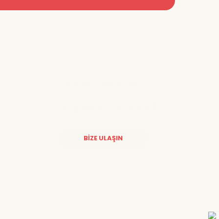
Yardıma mı
ihtiyacınız var?
BİZE ULAŞIN
Diğer yorumları göster