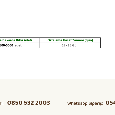
 Dekarda Bitki Adeti
Ortalama Hasat Zamanı (gün)
500-5000
adet
65 - 85 Gün
ta domates v s herşeyi kendim
Ürün hakkında henüz soru sorulmamış.
Bu ürüne ilk yorumu siz yapın!
0850 532 2003
05
ri:
Whatsapp Sipariş:
Yorum Yaz
Soru Sor