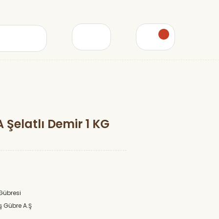
 Şelatlı Demir 1 KG
Gübresi
ş Gübre A.Ş