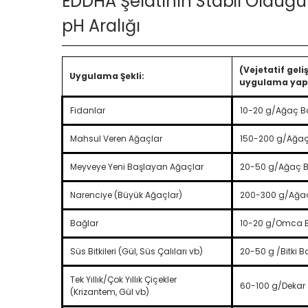
EDDHA Şelatının Stabil Olduğu
pH Aralığı
(Vejetatif ge
Uygulama Şekli:
uygulama yapı
Fidanlar
10-20 g/Ağaç B
Mahsul Veren Ağaçlar
150-200 g/Ağaç
Meyveye Yeni Başlayan Ağaçlar
20-50 g/Ağaç 
Narenciye (Büyük Ağaçlar)
200-300 g/Ağa
Bağlar
10-20 g/Omca 
Süs Bitkileri (Gül, Süs Çalıları vb)
20-50 g /Bitki B
Tek Yıllık/Çok Yıllık Çiçekler
60-100 g/Dekar
(Krizantem, Gül vb)