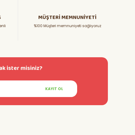
Ş
MÜŞTERİ MEMNUNİYETİ
enli
%100 Müşteri memnuniyeti sağlıyoruz
k ister misiniz?
KAYIT OL