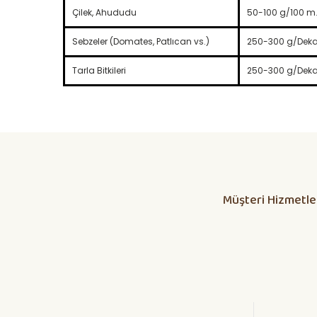
Çilek, Ahududu
50-100 g/100 m.
Sebzeler (Domates, Patlıcan vs.)
250-300 g/Deka
Tarla Bitkileri
250-300 g/Deka
Daha alış veriş olmadı olursa biber patlıcan salatası kap
yetisdiriyorum
Huzeyfe Özçetin | 12/07/2026
Müşteri Hizmetle
Dikkatli olunması lazım
ÖZKAN YILMAZ | 10/07/2026
Yanlış fide, bosa giden emekler
Osman KORKMAZ | 05/07/2026