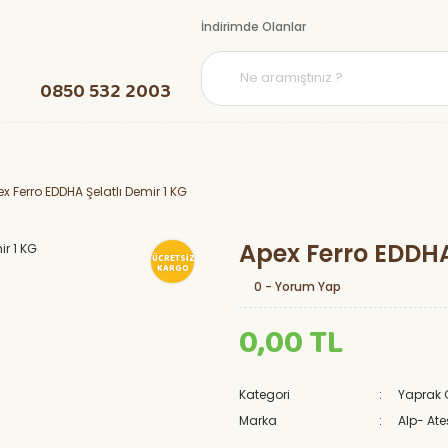
İndirimde Olanlar
0850 532 2003
x Ferro EDDHA Şelatlı Demir 1 KG
Apex Ferro EDDHA
ÜCRETSİZ
KARGO
0 - Yorum Yap
0,00 TL
Kategori
Yaprak 
Marka
Alp- Ate