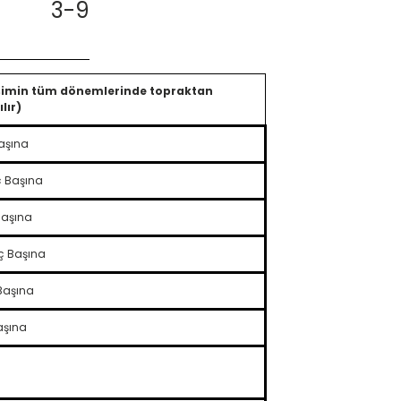
3-9
lişimin tüm dönemlerinde topraktan
lır)
aşına
 Başına
Başına
ç Başına
Başına
aşına