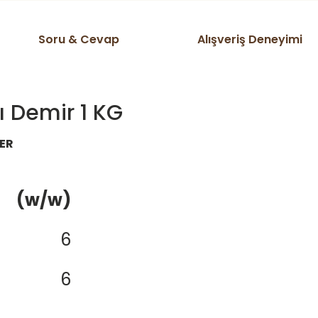
Soru & Cevap
Alışveriş Deneyimi
ı Demir 1 KG
FER
(w/w)
6
6