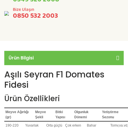
Bize Ulaşın
0850 532 2003
Ürün Bilgisi
Aşılı Seyran F1 Domates
Fidesi
Ürün Özellikleri
Meyve Ağırlığı
Meyve
Bitki
Olgunluk
Yetiştirme
(gr)
Şekli
Yapısı
Dönemi
Sezonu
190-220
Yuvarlak
Orta güçlü
Çok erken
Bahar
Tomv,va.vd,