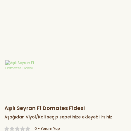
Sebze Fidesi
Marul Fidesi
Lahana Fidesi
Karnabahar
Fidesi
Brokoli Fidesi
Kereviz Fidesi
Aşılı Seyran F1 Domates Fidesi
Aşağıdan Viyol/Koli seçip sepetinize ekleyebilirsiniz
0 - Yorum Yap