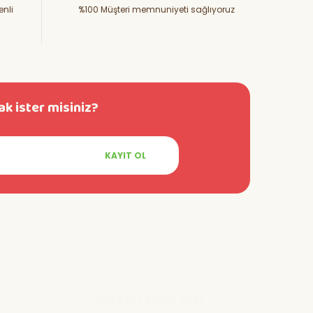
enli
%100 Müşteri memnuniyeti sağlıyoruz
k ister misiniz?
KAYIT OL
Yardıma mı