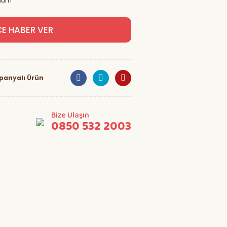
hum
CE HABER VER
anyalı Ürün
Bize Ulaşın
0850 532 2003