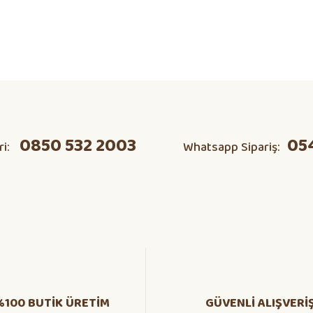
ta domates v s herşeyi kendim
Ürün hakkında henüz soru sorulmamış.
0850 532 2003
05
ri:
Whatsapp Sipariş:
Soru Sor
%100 BUTİK ÜRETİM
GÜVENLİ ALIŞVERİ