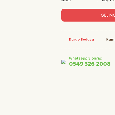
Marka
May To
GELİN
Kargo Bedava
Kamp
Whatsapp Sipariş:
0549 326 2008