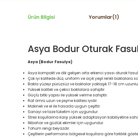
Ürün Bilgisi
Yorumlar(1)
Asya Bodur Oturak Fas
Asya (Bodur Fasulye)
Asya kompakt ve dik gelişen orta erkenci yassı oturak fasul
Çok iyi kalitede düz, uniform ve açık yeşil renkli baklalara sa
Bakla yüzeyi pürüzsüz ve baklalar yaklaşık 17-18 cm uzunluğ
Yüksek kaliteli ve çekici baklalara sahiptir.
Güçlü bitki yapısı ile yüksek verime sahiptir.
Raf ömrü uzun ve pişme kalitesi iyidir.
Makineli ve el ile hasada uygun çeşittir.
Sanayi ve taze tüketim için uygundur.
Stres koşullarına karşı yüksek adaptasyon kabiliyetine sahip
İlkbahar ve güzlük ekimler için uygundur.
Tohum rengi beyazdır.
Çeşitlerin performansı bölgesel koşullara göre farklılık göster