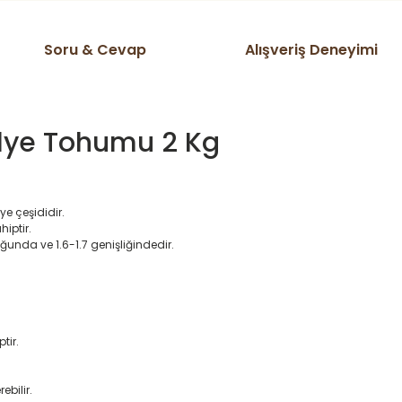
Soru & Cevap
Alışveriş Deneyimi
ulye Tohumu 2 Kg
ye çeşididir.
hiptir.
unda ve 1.6-1.7 genişliğindedir.
tir.
ebilir.