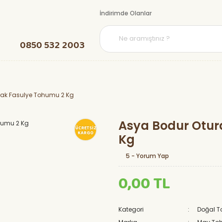
İndirimde Olanlar
0850 532 2003
rak Fasulye Tohumu 2 Kg
Asya Bodur Otur
ÜCRETSİZ
KARGO
Kg
5 - Yorum Yap
0,00 TL
Kategori
Doğal 