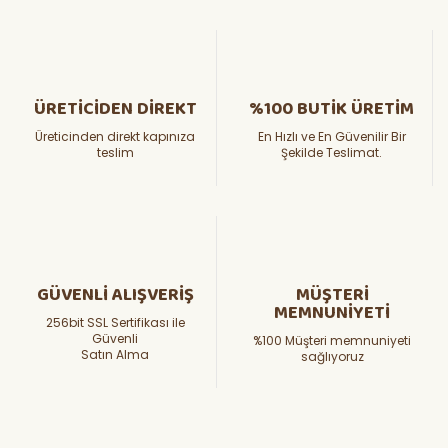
ÜRETİCİDEN DİREKT
%100 BUTİK ÜRETİM
Üreticinden direkt kapınıza
En Hızlı ve En Güvenilir Bir
teslim
Şekilde Teslimat.
GÜVENLİ ALIŞVERİŞ
MÜŞTERİ
MEMNUNİYETİ
256bit SSL Sertifikası ile
Güvenli
%100 Müşteri memnuniyeti
Satın Alma
sağlıyoruz