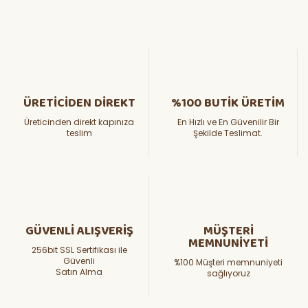
ÜRETİCİDEN DİREKT
%100 BUTİK ÜRETİM
Üreticinden direkt kapınıza
En Hızlı ve En Güvenilir Bir
teslim
Şekilde Teslimat.
GÜVENLİ ALIŞVERİŞ
MÜŞTERİ
MEMNUNİYETİ
256bit SSL Sertifikası ile
Güvenli
%100 Müşteri memnuniyeti
Satın Alma
sağlıyoruz