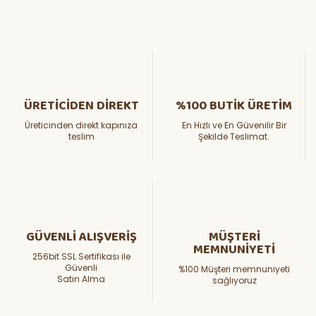
ÜRETİCİDEN DİREKT
%100 BUTİK ÜRETİM
Üreticinden direkt kapınıza
En Hızlı ve En Güvenilir Bir
teslim
Şekilde Teslimat.
GÜVENLİ ALIŞVERİŞ
MÜŞTERİ
MEMNUNİYETİ
256bit SSL Sertifikası ile
Güvenli
%100 Müşteri memnuniyeti
Satın Alma
sağlıyoruz