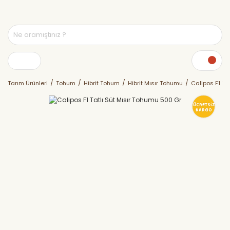
Tarım Ürünleri
Tohum
Hibrit Tohum
Hibrit Mısır Tohumu
Calipos F1 Ta
ÜCRETSİZ
KARGO