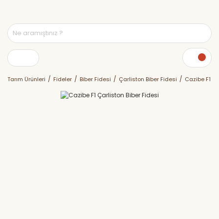
Tarım Ürünleri
Fideler
Biber Fidesi
Çarliston Biber Fidesi
Cazibe F1 Ça