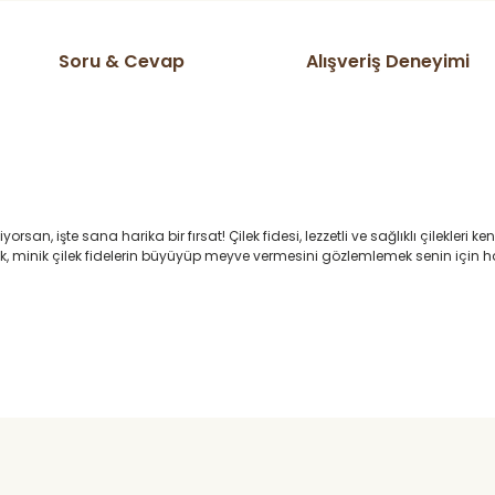
Soru & Cevap
Alışveriş Deneyimi
yorsan, işte sana harika bir fırsat! Çilek fidesi, lezzetli ve sağlıklı çilekl
ak, minik çilek fidelerin büyüyüp meyve vermesini gözlemlemek senin için har
ta domates v s herşeyi kendim
Ürün hakkında henüz soru sorulmamış.