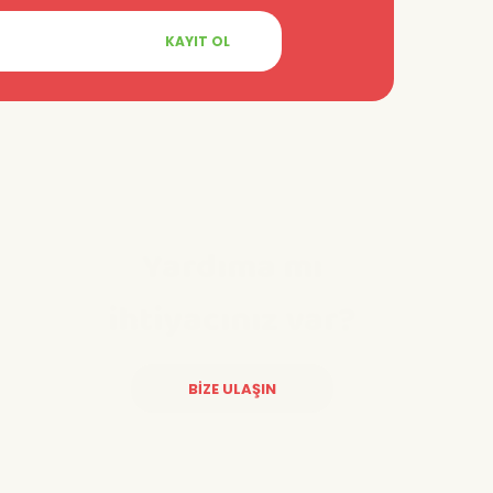
KAYIT OL
Yardıma mı
ihtiyacınız var?
BİZE ULAŞIN
Diğer yorumları göster