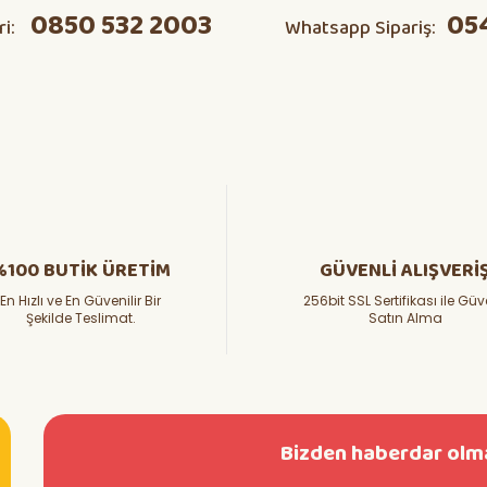
0850 532 2003
05
ri:
Whatsapp Sipariş:
Soru Sor
%100 BUTİK ÜRETİM
GÜVENLİ ALIŞVERİ
En Hızlı ve En Güvenilir Bir
256bit SSL Sertifikası ile Güv
e çalışıyorum bu hızla 3 seneye aynı boya getiririm herhalde :))
Şekilde Teslimat.
Satın Alma
Bizden haberdar olma