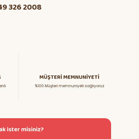
49 326 2008
Ş
MÜŞTERİ MEMNUNİYETİ
enli
%100 Müşteri memnuniyeti sağlıyoruz
k ister misiniz?