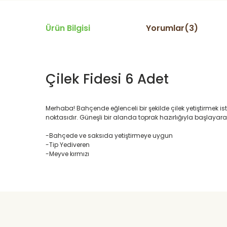
Ürün Bilgisi
Yorumlar(3)
Çilek Fidesi 6 Adet
Merhaba! Bahçende eğlenceli bir şekilde çilek yetiştirmek isti
noktasıdır. Güneşli bir alanda toprak hazırlığıyla başlayar
-Bahçede ve saksıda yetiştirmeye uygun
-Tip Yediveren
-Meyve kırmızı
Daha alış veriş olmadı olursa biber patlıcan salatası kap
yetisdiriyorum
Huzeyfe Özçetin | 12/07/2026