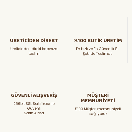
ÜRETİCİDEN DİREKT
%100 BUTİK ÜRETİM
Üreticinden direkt kapınıza
En Hızlı ve En Güvenilir Bir
teslim
Şekilde Teslimat.
GÜVENLİ ALIŞVERİŞ
MÜŞTERİ
MEMNUNİYETİ
256bit SSL Sertifikası ile
Güvenli
%100 Müşteri memnuniyeti
Satın Alma
sağlıyoruz