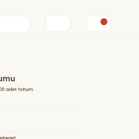
humu
500 adet tohum
itlerle!!