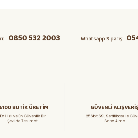
ta domates v s herşeyi kendim
Ürün hakkında henüz soru sorulmamış.
Bu ürüne ilk yorumu siz yapın!
0850 532 2003
05
ri:
Whatsapp Sipariş:
Yorum Yaz
Soru Sor
%100 BUTİK ÜRETİM
GÜVENLİ ALIŞVERİ
En Hızlı ve En Güvenilir Bir
256bit SSL Sertifikası ile Güv
Şekilde Teslimat.
Satın Alma