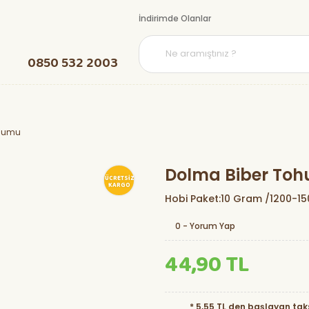
İndirimde Olanlar
0850 532 2003
ohumu
Dolma Biber To
ÜCRETSİZ
KARGO
Hobi Paket:10 Gram /1200-1
0 - Yorum Yap
44,90 TL
* 5,55 TL den başlayan taks