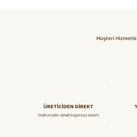
Daha alış veriş olmadı olursa biber patlıcan salatası kap
yetisdiriyorum
Huzeyfe Özçetin | 12/07/2026
Müşteri Hizmetle
Dikkatli olunması lazım
ÖZKAN YILMAZ | 10/07/2026
Yanlış fide, bosa giden emekler
Osman KORKMAZ | 05/07/2026
hızlı ve güvenli kargoda güzel
ADEM BARAN | 26/06/2026
ÜRETİCİDEN DİREKT
Üreticinden direkt kapınıza teslim
Teşekkürler
Haluk GEDİK | 23/06/2026