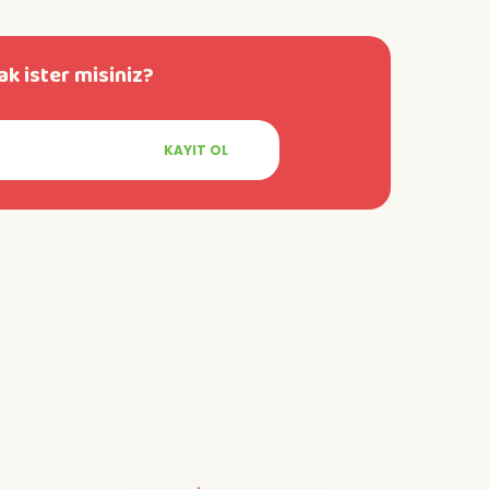
k ister misiniz?
KAYIT OL
Yardıma mı
ihtiyacınız var?