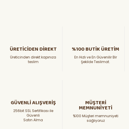
ÜRETİCİDEN DİREKT
%100 BUTİK ÜRETİM
Üreticinden direkt kapınıza
En Hızlı ve En Güvenilir Bir
teslim
Şekilde Teslimat.
GÜVENLİ ALIŞVERİŞ
MÜŞTERİ
MEMNUNİYETİ
256bit SSL Sertifikası ile
Güvenli
%100 Müşteri memnuniyeti
Satın Alma
sağlıyoruz