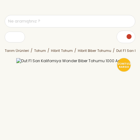
Tarım Ürünleri
Tohum
Hibrit Tohum
Hibrit Biber Tohumu
Dut F1 Sarı K
ÜCRETSİZ
KARGO