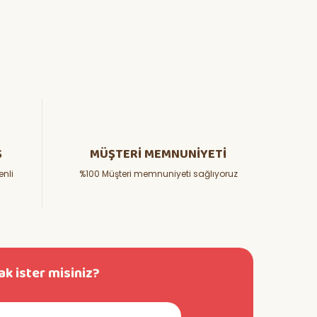
Ş
MÜŞTERİ MEMNUNİYETİ
enli
%100 Müşteri memnuniyeti sağlıyoruz
k ister misiniz?