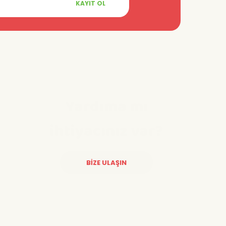
KAYIT OL
Yardıma mı
ihtiyacınız var?
BİZE ULAŞIN
Diğer yorumları göster