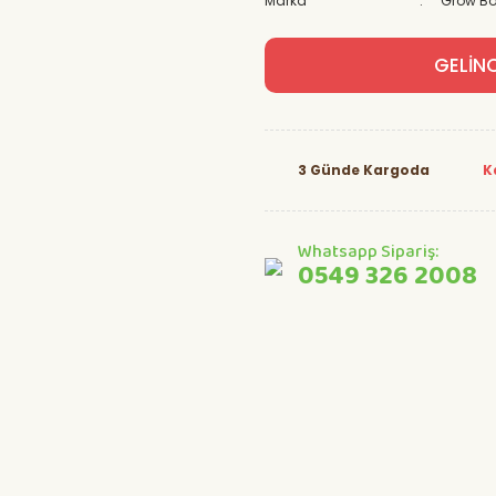
Marka
Grow Bo
GELİN
3 Günde Kargoda
K
Whatsapp Sipariş:
0549 326 2008