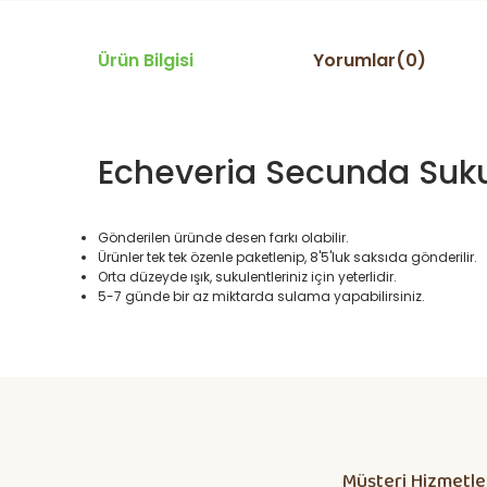
Ürün Bilgisi
Yorumlar(0)
Echeveria Secunda Sukul
Gönderilen üründe desen farkı olabilir.
Ürünler tek tek özenle paketlenip, 8'5'luk saksıda gönderilir.
Orta düzeyde ışık, sukulentleriniz için yeterlidir.
5-7 günde bir az miktarda sulama yapabilirsiniz.
Daha alış veriş olmadı olursa biber patlıcan salatası kap
yetisdiriyorum
Huzeyfe Özçetin | 12/07/2026
Müşteri Hizmetle