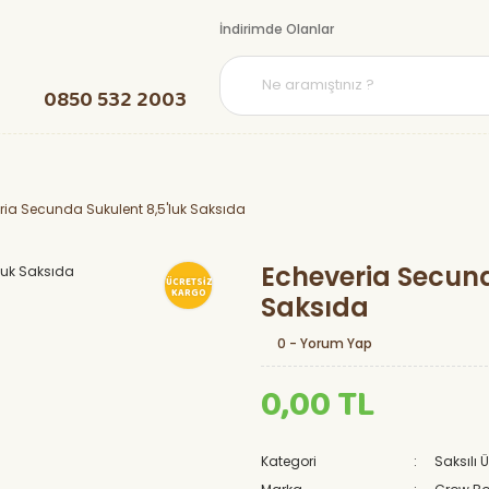
İndirimde Olanlar
0850 532 2003
ria Secunda Sukulent 8,5'luk Saksıda
Echeveria Secund
ÜCRETSİZ
KARGO
Saksıda
0 - Yorum Yap
0,00 TL
Kategori
Saksılı 