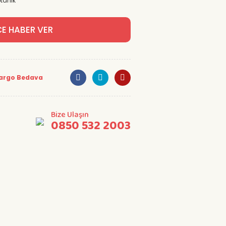
tanik
CE HABER VER
argo Bedava
Bize Ulaşın
0850 532 2003