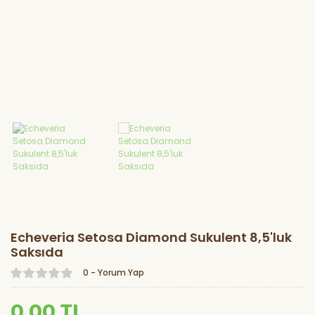
Marul Fidesi
Lahana Fidesi
Karnabahar
Fidesi
Brokoli Fidesi
Kereviz Fidesi
Echeveria Setosa Diamond Sukulent 8,5'luk
Saksıda
0 - Yorum Yap
0,00 TL