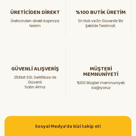
ÜRETİCİDEN DİREKT
%100 BUTİK ÜRETİM
Üreticinden direkt kapınıza
En Hızlı ve En Güvenilir Bir
teslim
Şekilde Teslimat.
GÜVENLİ ALIŞVERİŞ
MÜŞTERİ
MEMNUNİYETİ
256bit SSL Sertifikası ile
Güvenli
%100 Müşteri memnuniyeti
Satın Alma
sağlıyoruz
Sosyal Medya'da bizi takip et!