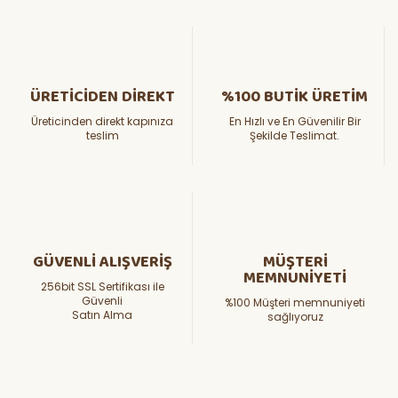
ÜRETİCİDEN DİREKT
%100 BUTİK ÜRETİM
Üreticinden direkt kapınıza
En Hızlı ve En Güvenilir Bir
teslim
Şekilde Teslimat.
GÜVENLİ ALIŞVERİŞ
MÜŞTERİ
MEMNUNİYETİ
256bit SSL Sertifikası ile
Güvenli
%100 Müşteri memnuniyeti
Satın Alma
sağlıyoruz