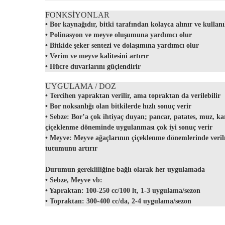
FONKSİYONLAR
• Bor kaynağıdır, bitki tarafından kolayca alınır ve kullanı
• Polinasyon ve meyve oluşumuna yardımcı olur
• Bitkide şeker sentezi ve dolaşımına yardımcı olur
• Verim ve meyve kalitesini artırır
• Hücre duvarlarını güçlendirir
UYGULAMA / DOZ
• Tercihen yapraktan verilir, ama topraktan da verilebilir
• Bor noksanlığı olan bitkilerde hızlı sonuç verir
• Sebze: Bor’a çok ihtiyaç duyan; pancar, patates, muz, ka
çiçeklenme döneminde uygulanması çok iyi sonuç verir
• Meyve: Meyve ağaçlarının çiçeklenme dönemlerinde veri
tutumunu artırır
Durumun gerekliliğine bağlı olarak her uygulamada
• Sebze, Meyve vb:
• Yapraktan: 100-250 cc/100 lt, 1-3 uygulama/sezon
• Topraktan: 300-400 cc/da, 2-4 uygulama/sezon