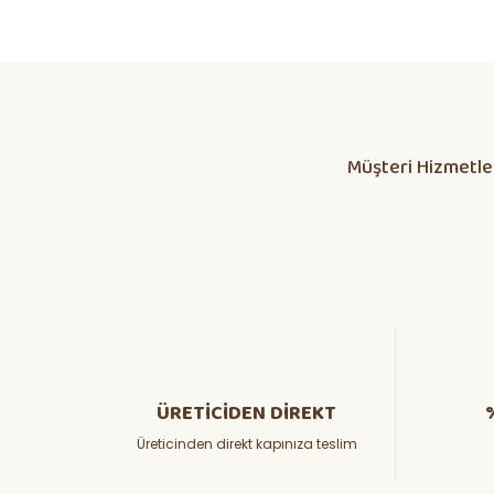
Daha alış veriş olmadı olursa biber patlıcan salatası kap
yetisdiriyorum
Huzeyfe Özçetin | 12/07/2026
Müşteri Hizmetle
Dikkatli olunması lazım
ÖZKAN YILMAZ | 10/07/2026
Yanlış fide, bosa giden emekler
Osman KORKMAZ | 05/07/2026
hızlı ve güvenli kargoda güzel
ADEM BARAN | 26/06/2026
ÜRETİCİDEN DİREKT
Üreticinden direkt kapınıza teslim
Teşekkürler