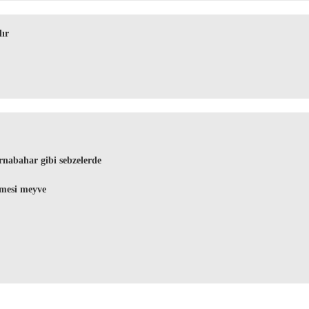
lır
rnabahar gibi sebzelerde
lmesi meyve