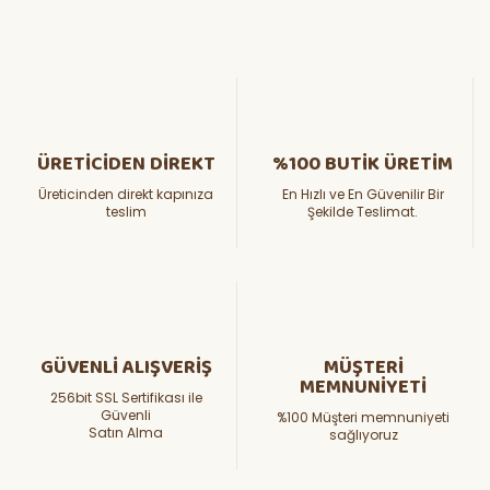
ÜRETİCİDEN DİREKT
%100 BUTİK ÜRETİM
Üreticinden direkt kapınıza
En Hızlı ve En Güvenilir Bir
teslim
Şekilde Teslimat.
GÜVENLİ ALIŞVERİŞ
MÜŞTERİ
MEMNUNİYETİ
256bit SSL Sertifikası ile
Güvenli
%100 Müşteri memnuniyeti
Satın Alma
sağlıyoruz