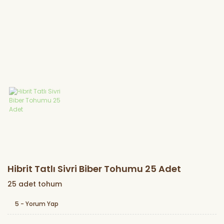
Marul Fidesi
Lahana Fidesi
Karnabahar
Fidesi
Brokoli Fidesi
Kereviz Fidesi
Hibrit Tatlı Sivri Biber Tohumu 25 Adet
25 adet tohum
5 - Yorum Yap