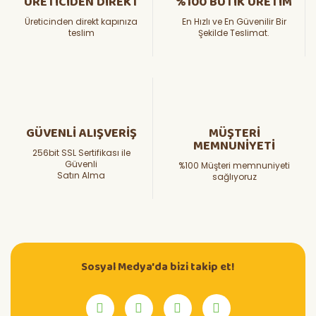
ÜRETİCİDEN DİREKT
%100 BUTİK ÜRETİM
Üreticinden direkt kapınıza
En Hızlı ve En Güvenilir Bir
teslim
Şekilde Teslimat.
GÜVENLİ ALIŞVERİŞ
MÜŞTERİ
MEMNUNİYETİ
256bit SSL Sertifikası ile
Güvenli
%100 Müşteri memnuniyeti
Satın Alma
sağlıyoruz
Sosyal Medya'da bizi takip et!