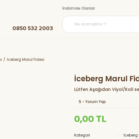
İndirimde Olanlar
0850 532 2003
i
İceberg Marul Fidesi
İceberg Marul Fi
Lütfen Aşağıdan Viyol/Koli se
5 - Yorum Yap
0,00 TL
Kategori
İceberg 