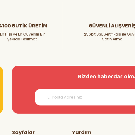
kıyorum ve benim gibi bir çok kişi vardır sanırım
%100 BUTİK ÜRETİM
GÜVENLİ ALIŞVERİ
En Hızlı ve En Güvenilir Bir
256bit SSL Sertifikası ile Güv
i olarak bizde alabilsek olmazmi yani
Şekilde Teslimat.
Satın Alma
Bizden haberdar olma
enmiş marullar resimdeki gibi canlı ve güzel herkese tavsiye ederim. Fided
teşekkürler
Sayfalar
Yardım