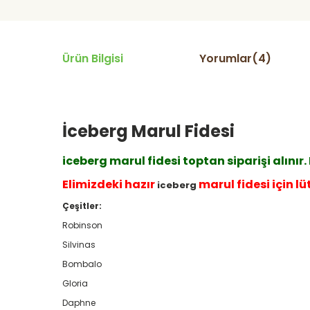
Ürün Bilgisi
Yorumlar(4)
İceberg Marul Fidesi
iceberg marul fidesi toptan siparişi alın
Elimizdeki hazır
marul fidesi için lü
iceberg
Çeşitler:
Robinson
Silvinas
Bombalo
Gloria
Daphne