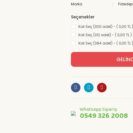
Marka
Fidede
Seçenekler
Koli Seç (300 adet) - ( 0,00 TL 
Koli Seç (312 adet) - ( 0,00 TL )
Koli Seç (384 adet) - ( 0,00 TL 
GELİN
Whatsapp Sipariş:
0549 326 2008