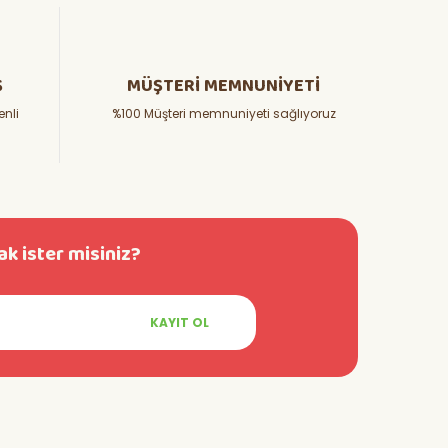
Ş
MÜŞTERİ MEMNUNİYETİ
enli
%100 Müşteri memnuniyeti sağlıyoruz
k ister misiniz?
eposu'na çok teşekkür eder ve başarılarının devamını
KAYIT OL