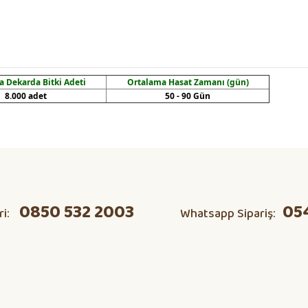
 Dekarda Bitki Adeti
Ortalama Hasat Zamanı (gün)
8.000 adet
50 - 90 Gün
ta domates v s herşeyi kendim
Ürün hakkında henüz soru sorulmamış.
0850 532 2003
05
ri:
Whatsapp Sipariş:
Soru Sor