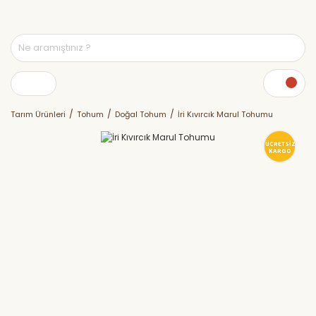
Tarım Ürünleri
Tohum
Doğal Tohum
İri Kıvırcık Marul Tohumu
ÜCRETSİZ
KARGO