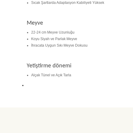
Sıcak Şartlarda Adaptasyon Kabiliyeti Yüksek
Meyve
22-24 cm Meyve Uzunluğu
Koyu Siyah ve Parlak Meyve
İhracata Uygun Sıkı Meyve Dokusu
Yetiştirme dönemi
Alçak Tünel ve Açık Tarla
Daha alış veriş olmadı olursa biber patlıcan salatası kap
yetisdiriyorum
Huzeyfe Özçetin | 12/07/2026