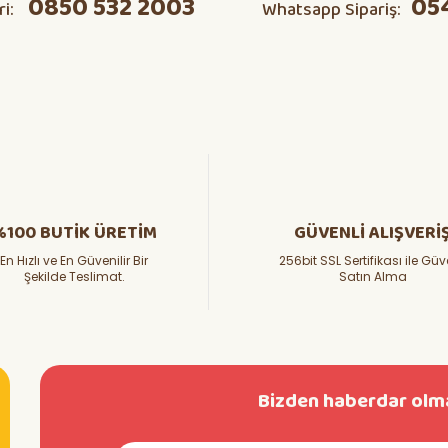
0850 532 2003
05
ri:
Whatsapp Sipariş:
Yorum Yaz
Soru Sor
%100 BUTİK ÜRETİM
GÜVENLİ ALIŞVERİ
En Hızlı ve En Güvenilir Bir
256bit SSL Sertifikası ile Güv
Şekilde Teslimat.
Satın Alma
Bizden haberdar olma