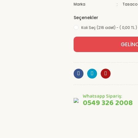
Marka
Tasaco
Seçenekler
Koli Seç (216 adet) - ( 0,00 TL )
GELİN
Whatsapp Sipariş:
0549 326 2008