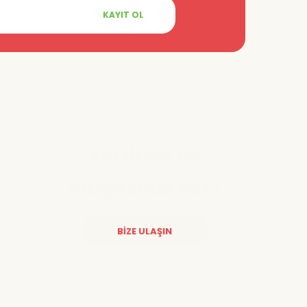
KAYIT OL
Yardıma mı
ihtiyacınız var?
BİZE ULAŞIN
Diğer yorumları göster