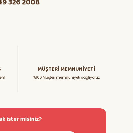
49 326 2008
Ş
MÜŞTERİ MEMNUNİYETİ
enli
%100 Müşteri memnuniyeti sağlıyoruz
k ister misiniz?