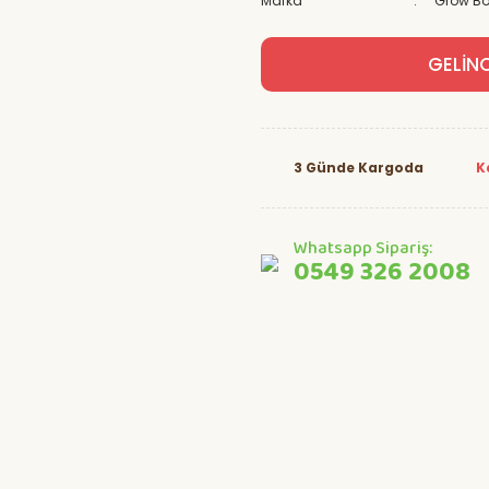
Marka
Grow Bo
GELİN
3 Günde Kargoda
K
Whatsapp Sipariş:
0549 326 2008