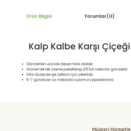
Ürün Bilgisi
Yorumlar(0)
Kalp Kalbe Karşı Çiçeği
Gönderilen üründe desen farkı olabilir.
Ürünler tek tek özenle paketlenip, 8'5'luk saksıda gönderilir.
Orta düzeyde ışık, bitkiniz için yeterlidir.
5-7 günde bir az miktarda sulama yapabilirsiniz.
Daha alış veriş olmadı olursa biber patlıcan salatası kap
yetisdiriyorum
Huzeyfe Özçetin | 12/07/2026
Müşteri Hizmetle