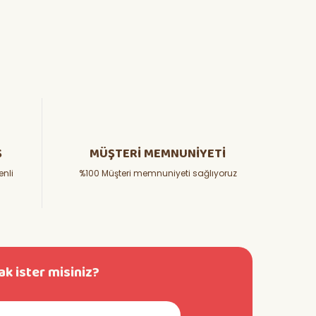
Ş
MÜŞTERİ MEMNUNİYETİ
enli
%100 Müşteri memnuniyeti sağlıyoruz
k ister misiniz?