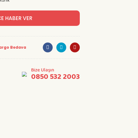
tanik
CE HABER VER
argo Bedava
Bize Ulaşın
0850 532 2003