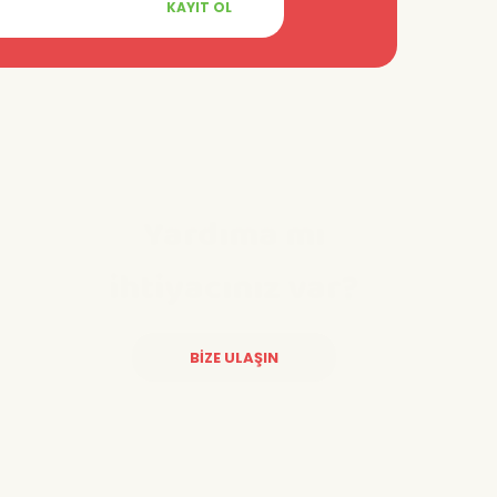
KAYIT OL
Yardıma mı
ihtiyacınız var?
BİZE ULAŞIN
Diğer yorumları göster