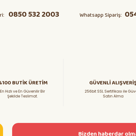
0850 532 2003
05
ri:
Whatsapp Sipariş:
Yorum Yaz
Soru Sor
%100 BUTİK ÜRETİM
GÜVENLİ ALIŞVERİ
En Hızlı ve En Güvenilir Bir
256bit SSL Sertifikası ile Güv
Şekilde Teslimat.
Satın Alma
Bizden haberdar olma