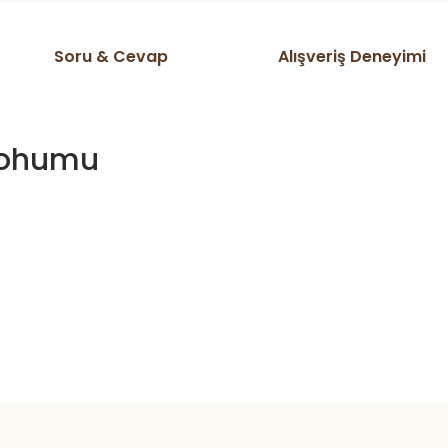
Soru & Cevap
Alışveriş Deneyimi
 Tohumu
ta domates v s herşeyi kendim
Ürün hakkında henüz soru sorulmamış.
Bu ürüne ilk yorumu siz yapın!