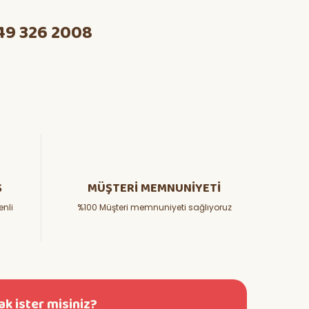
49 326 2008
Ş
MÜŞTERİ MEMNUNİYETİ
enli
%100 Müşteri memnuniyeti sağlıyoruz
k ister misiniz?