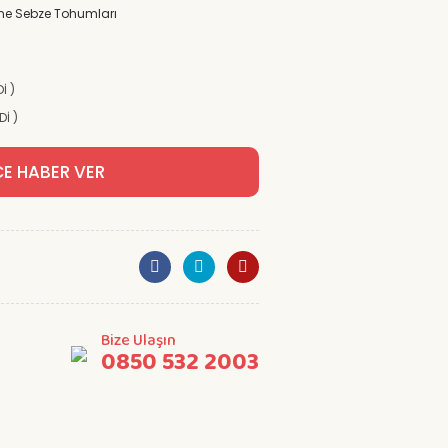
ine Sebze Tohumları
İ )
Dİ )
CE HABER VER
Bize Ulaşın
0850 532 2003