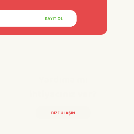
KAYIT OL
Yardıma mı
ihtiyacınız var?
BİZE ULAŞIN
Diğer yorumları göster