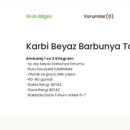
Ürün Bilgisi
Yorumlar(0)
Karbi Beyaz Barbunya
Ambalaj:1 ve 2 Kilogram
-İçi dışı beyaz barbunya tohumu
-Kuru fasulyelik tüketilebilir.
-Oturak ve güçlü bitki yapısı
-60-80 günlük
-Bakla Rengi BEYAZ
-Dane Rengi BEYAZ
-Baklada Dane Tohum Adedi 5-7
Daha alış veriş olmadı olursa biber patlıcan salatası kap
yetisdiriyorum