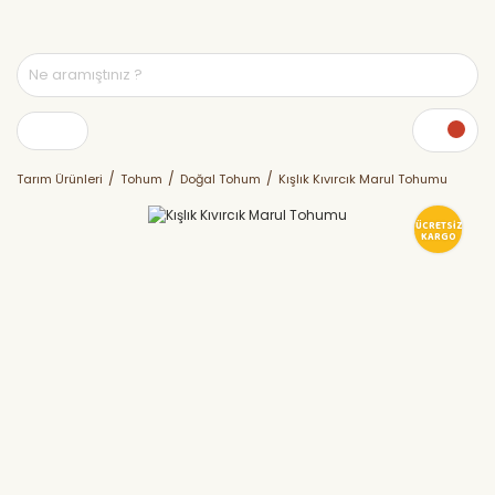
Tarım Ürünleri
Tohum
Doğal Tohum
Kışlık Kıvırcık Marul Tohumu
ÜCRETSİZ
KARGO