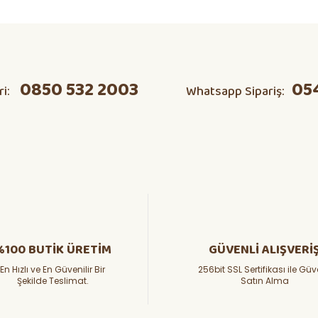
ta domates v s herşeyi kendim
Ürün hakkında henüz soru sorulmamış.
0850 532 2003
05
ri:
Whatsapp Sipariş:
Soru Sor
ı koymasaydınız.Paketleme son derece güzel.Teşekkür ederim.
%100 BUTİK ÜRETİM
GÜVENLİ ALIŞVERİ
En Hızlı ve En Güvenilir Bir
256bit SSL Sertifikası ile Güv
Şekilde Teslimat.
Satın Alma