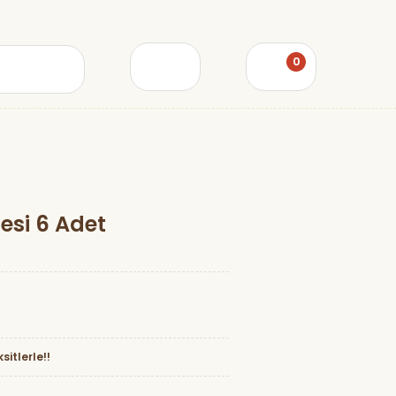
0
desi 6 Adet
sitlerle!!