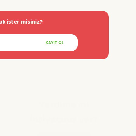
k ister misiniz?
KAYIT OL
Yardıma mı
ihtiyacınız var?