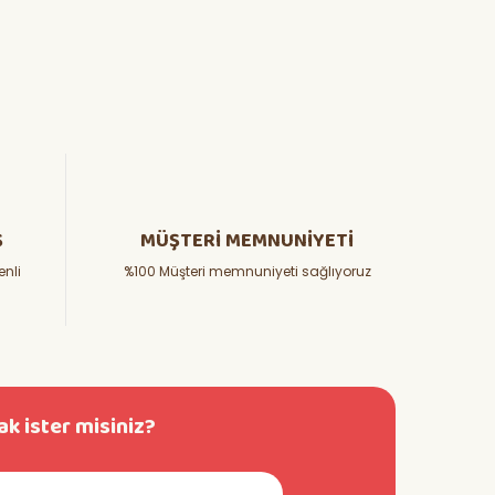
Ş
MÜŞTERİ MEMNUNİYETİ
enli
%100 Müşteri memnuniyeti sağlıyoruz
k ister misiniz?