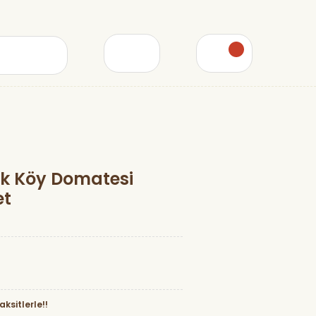
rık Köy Domatesi
et
ksitlerle!!