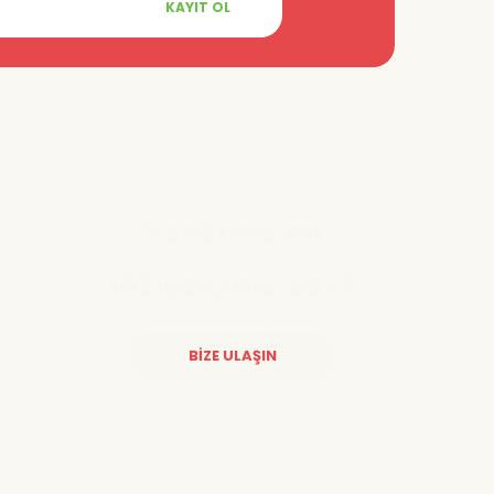
KAYIT OL
Yardıma mı
ihtiyacınız var?
BİZE ULAŞIN
Diğer yorumları göster