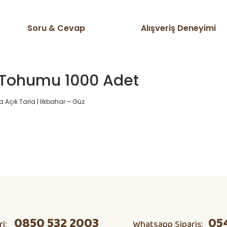
Soru & Cevap
Alışveriş Deneyimi
 Tohumu 1000 Adet
ra Açık Tarla | İlkbahar – Güz
ta domates v s herşeyi kendim
Ürün hakkında henüz soru sorulmamış.
Bu ürüne ilk yorumu siz yapın!
0850 532 2003
05
ri:
Whatsapp Sipariş:
Yorum Yaz
Soru Sor