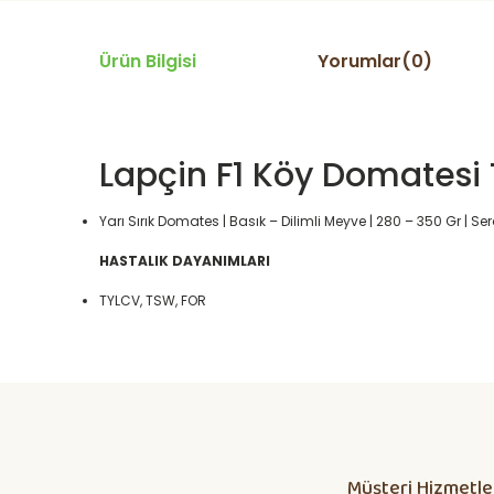
Ürün Bilgisi
Yorumlar(0)
Lapçin F1 Köy Domatesi
Yarı Sırık Domates | Basık – Dilimli Meyve | 280 – 350 Gr | Se
HASTALIK DAYANIMLARI
TYLCV, TSW, FOR
Daha alış veriş olmadı olursa biber patlıcan salatası kap
yetisdiriyorum
Huzeyfe Özçetin | 12/07/2026
Müşteri Hizmetle