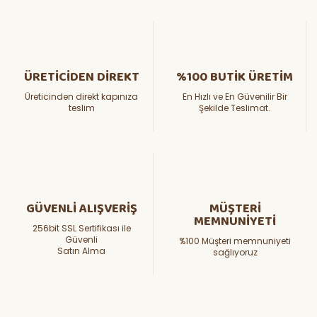
ÜRETİCİDEN DİREKT
%100 BUTİK ÜRETİM
Üreticinden direkt kapınıza
En Hızlı ve En Güvenilir Bir
teslim
Şekilde Teslimat.
GÜVENLİ ALIŞVERİŞ
MÜŞTERİ
MEMNUNİYETİ
256bit SSL Sertifikası ile
Güvenli
%100 Müşteri memnuniyeti
Satın Alma
sağlıyoruz