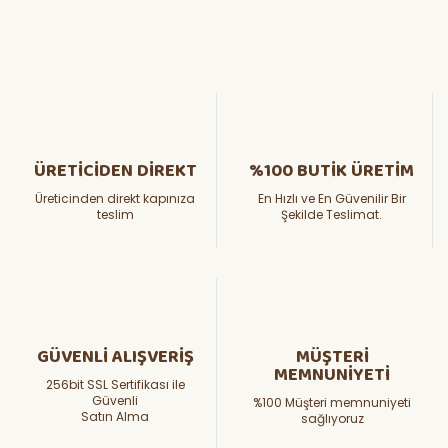
ÜRETİCİDEN DİREKT
%100 BUTİK ÜRETİM
Üreticinden direkt kapınıza
En Hızlı ve En Güvenilir Bir
teslim
Şekilde Teslimat.
GÜVENLİ ALIŞVERİŞ
MÜŞTERİ
MEMNUNİYETİ
256bit SSL Sertifikası ile
Güvenli
%100 Müşteri memnuniyeti
Satın Alma
sağlıyoruz