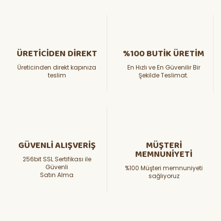
ÜRETİCİDEN DİREKT
%100 BUTİK ÜRETİM
Üreticinden direkt kapınıza
En Hızlı ve En Güvenilir Bir
teslim
Şekilde Teslimat.
GÜVENLİ ALIŞVERİŞ
MÜŞTERİ
MEMNUNİYETİ
256bit SSL Sertifikası ile
Güvenli
%100 Müşteri memnuniyeti
Satın Alma
sağlıyoruz