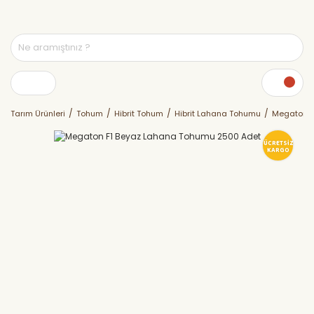
Tarım Ürünleri
Tohum
Hibrit Tohum
Hibrit Lahana Tohumu
Megaton F
ÜCRETSİZ
KARGO