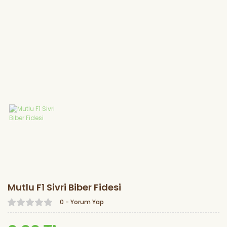
Marul Fidesi
Lahana Fidesi
Karnabahar
Fidesi
Brokoli Fidesi
Kereviz Fidesi
Mutlu F1 Sivri Biber Fidesi
0 - Yorum Yap