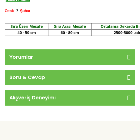
Ocak
?
Şubat
Sıra Üzeri Mesafe
Sıra Arası Mesafe
Ortalama Dekarda Bit
40 - 50 cm
60 - 80 cm
2500-5000
ad
Yorumlar
Soru & Cevap
Alışveriş Deneyimi