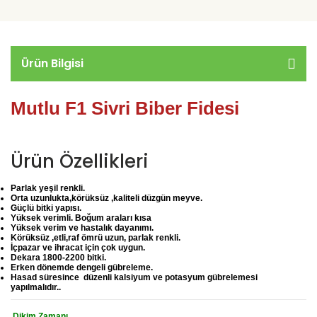
Ürün Bilgisi
Mutlu F1 Sivri Biber Fidesi
Ürün Özellikleri
Parlak yeşil renkli.
Orta uzunlukta,körüksüz ,kaliteli düzgün meyve.
Güçlü bitki yapısı.
Yüksek verimli. Boğum araları kısa
Yüksek verim ve hastalık dayanımı.
Körüksüz ,etli,raf ömrü uzun, parlak renkli.
İçpazar ve ihracat için çok uygun.
Dekara 1800-2200 bitki.
Erken dönemde dengeli gübreleme.
Hasad süresince düzenli kalsiyum ve potasyum gübrelemesi
yapılmalıdır..
Dikim Zamanı