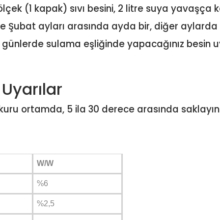
lçek (1 kapak) sıvı besini, 2 litre suya yavaşça k
 Şubat ayları arasında ayda bir, diğer aylarda bitk
li günlerde sulama eşliğinde yapacağınız besin
Uyarılar
 kuru ortamda, 5 ila 30 derece arasında saklayı
W/W
%6
%2,5