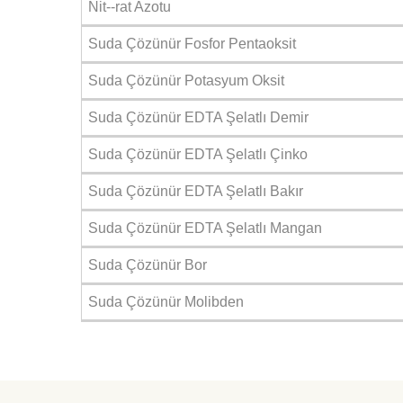
Nit--rat Azotu
Suda Çözünür Fosfor Pentaoksit
Suda Çözünür Potasyum Oksit
Suda Çözünür EDTA Şelatlı Demir
Suda Çözünür EDTA Şelatlı Çinko
Suda Çözünür EDTA Şelatlı Bakır
Suda Çözünür EDTA Şelatlı Mangan
Suda Çözünür Bor
Suda Çözünür Molibden
Daha alış veriş olmadı olursa biber patlıcan salatası kap
yetisdiriyorum