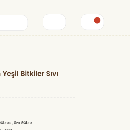
eşil Bitkiler Sıvı
übresi
,
Sıvı Gübre