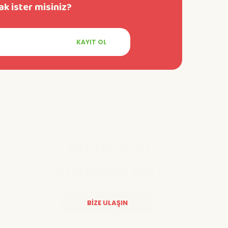
k ister misiniz?
KAYIT OL
Yardıma mı
ihtiyacınız var?
BİZE ULAŞIN
Diğer yorumları göster