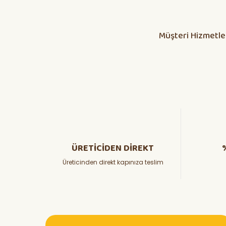
Huzeyfe Özçetin | 12/07/2026
Müşteri Hizmetle
Dikkatli olunması lazım
ÖZKAN YILMAZ | 10/07/2026
Yanlış fide, bosa giden emekler
Osman KORKMAZ | 05/07/2026
hızlı ve güvenli kargoda güzel
ADEM BARAN | 26/06/2026
ÜRETİCİDEN DİREKT
Üreticinden direkt kapınıza teslim
Teşekkürler
Haluk GEDİK | 23/06/2026
Her şey için teşekkürler