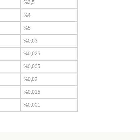
%3,5
%4
%5
%0,03
%0,025
%0,005
%0,02
%0,015
%0,001
ta domates v s herşeyi kendim