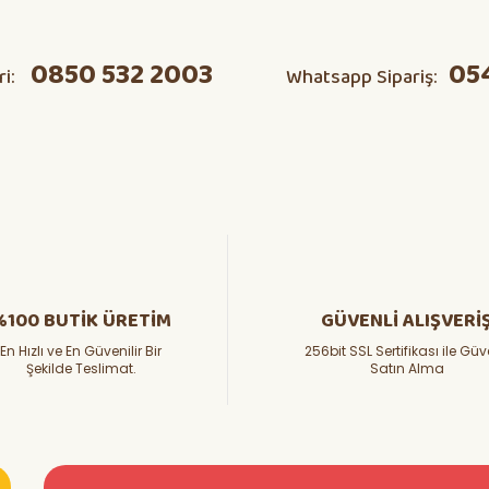
Ürün hakkında henüz soru sorulmamış.
Bu ürüne ilk yorumu siz yapın!
0850 532 2003
05
ri:
Whatsapp Sipariş:
Yorum Yaz
Soru Sor
%100 BUTİK ÜRETİM
GÜVENLİ ALIŞVERİ
En Hızlı ve En Güvenilir Bir
256bit SSL Sertifikası ile Güv
Şekilde Teslimat.
Satın Alma