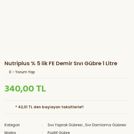
Nutriplus % 5 lik FE Demir Sıvı Gübre 1 Litre
0 - Yorum Yap
340,00 TL
* 42,01 TL den başlayan taksitlerle!!
Kategori
Sıvı Yaprak Gübresi
,
Sıvı Damlama Gübresi
Marka
Pozitif Gübre