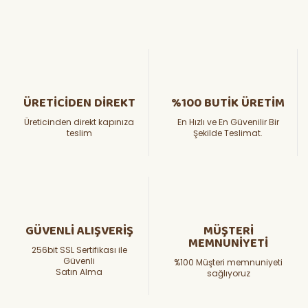
ÜRETİCİDEN DİREKT
%100 BUTİK ÜRETİM
Üreticinden direkt kapınıza
En Hızlı ve En Güvenilir Bir
teslim
Şekilde Teslimat.
GÜVENLİ ALIŞVERİŞ
MÜŞTERİ
MEMNUNİYETİ
256bit SSL Sertifikası ile
Güvenli
%100 Müşteri memnuniyeti
Satın Alma
sağlıyoruz